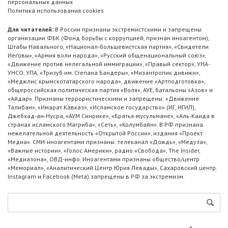
персональных данных
Политика использования cookies
Для читателей:
В России признаны экстремистскими и запрещены
организации ФБК (Фонд борьбы с коррупцией, признан иноагентом),
Штабы Навального, «Национал-большевистская партия», «Свидетели
Иеговы», «Армия воли народа», «Русский общенациональный союз»,
«Движение против нелегальной иммиграции», «Правый сектор», УНА-
УНСО, УПА, «Тризуб им. Степана Бандеры», «Мизантропик дивижн»,
«Меджлис крымскотатарского народа», движение «Артподготовка»,
общероссийская политическая партия «Воля», АУЕ, батальоны «Азов» и
«Айдар». Признаны террористическими и запрещены: «Движение
Талибан», «Имарат Кавказ», «Исламское государство» (ИГ, ИГИЛ),
Джебхад-ан-Нусра, «АУМ Синрике», «Братья-мусульмане», «Аль-Каида в
странах исламского Магриба», «Сеть», «Колумбайн». В РФ признана
нежелательной деятельность «Открытой России», издания «Проект
Медиа». СМИ-иноагентами признаны: телеканал «Дождь», «Медуза»,
«Важные истории», «Голос Америки», радио «Свобода», The Insider,
«Медиазона», ОВД-инфо. Иноагентами признаны общество/центр
«Мемориал», «Аналитический Центр Юрия Левады», Сахаровский центр.
Instagram и Facebook (Metа) запрещены в РФ за экстремизм.