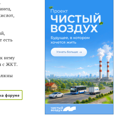
,
анец,
кислот,
ий,
т есть
 к нему
ы с ЖКТ.
должны
на форуме