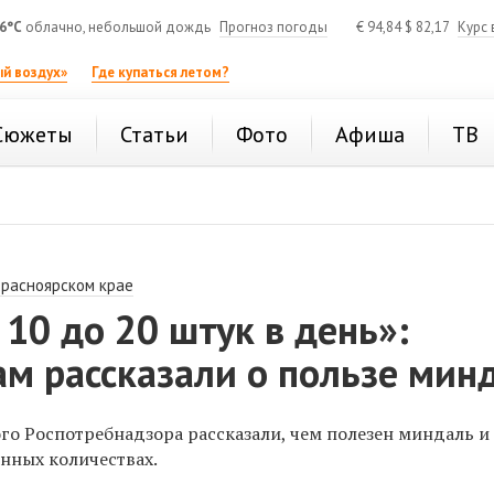
6°C
облачно, небольшой дождь
Прогноз погоды
€
94,84
$
82,17
Курс 
й воздух»
Где купаться летом?
Сюжеты
Статьи
Фото
Афиша
ТВ
Красноярском крае
10 до 20 штук в день»:
м рассказали о пользе мин
го Роспотребнадзора рассказали, чем полезен миндаль и
енных количествах.