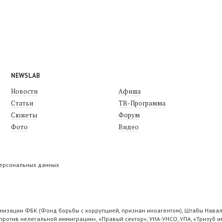
NEWSLAB
Новости
Афиша
Статьи
ТВ-Программа
Сюжеты
Форум
Фото
Видео
персональных данных
низации ФБК (Фонд борьбы с коррупцией, признан иноагентом), Штабы Навал
ротив нелегальной иммиграции», «Правый сектор», УНА-УНСО, УПА, «Тризуб и