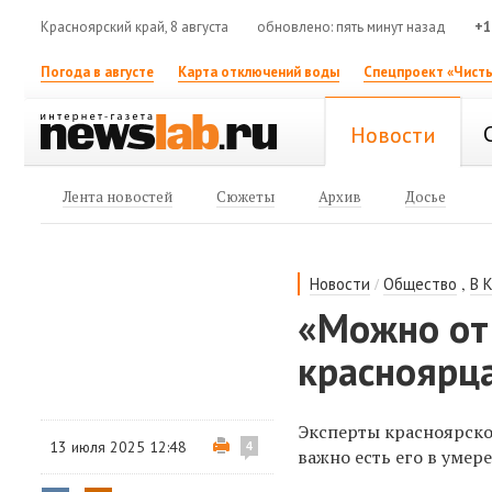
Красноярский край, 8 августа
обновлено: пять минут назад
+1
Погода в августе
Карта отключений воды
Спецпроект «Чисты
Новости
Лента новостей
Сюжеты
Архив
Досье
/
,
Новости
Общество
В 
«Можно от 
красноярца
Эксперты красноярско
13 июля 2025 12:48
4
важно есть его в умер