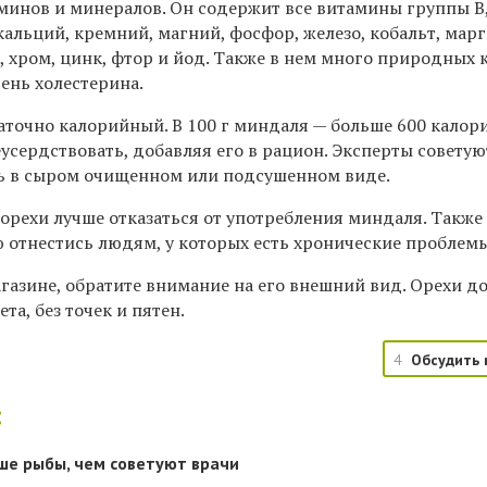
минов и минералов. Он содержит все витамины группы В
 кальций, кремний, магний, фосфор, железо, кобальт, марг
, хром, цинк, фтор и йод. Также в нем много природных 
ень холестерина.
аточно калорийный. В 100 г миндаля — больше 600 калор
усердствовать, добавляя его в рацион. Эксперты советую
ень в сыром очищенном или подсушенном виде.
орехи лучше отказаться от употребления миндаля. Также
ю отнестись людям, у которых есть хронические проблем
газине, обратите внимание на его внешний вид. Орехи 
та, без точек и пятен.
4
Обсудить 
:
ше рыбы, чем советуют врачи