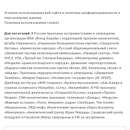
Условия использования веб-сайта и политика конфиденциальности и
персональных данных
Политика использования cookies
Для читателей:
В России признаны экстремистскими и запрещены
организации ФБК (Фонд борьбы с коррупцией, признан иноагентом),
Штабы Навального, «Национал-большевистская партия», «Свидетели
Иеговы», «Армия воли народа», «Русский общенациональный союз»,
«Движение против нелегальной иммиграции», «Правый сектор», УНА-
УНСО, УПА, «Тризуб им. Степана Бандеры», «Мизантропик дивижн»,
«Меджлис крымскотатарского народа», движение «Артподготовка»,
общероссийская политическая партия «Воля», АУЕ, батальоны «Азов» и
«Айдар». Признаны террористическими и запрещены: «Движение
Талибан», «Имарат Кавказ», «Исламское государство» (ИГ, ИГИЛ),
Джебхад-ан-Нусра, «АУМ Синрике», «Братья-мусульмане», «Аль-Каида в
странах исламского Магриба», «Сеть», «Колумбайн». В РФ признана
нежелательной деятельность «Открытой России», издания «Проект
Медиа». СМИ-иноагентами признаны: телеканал «Дождь», «Медуза»,
«Важные истории», «Голос Америки», радио «Свобода», The Insider,
«Медиазона», ОВД-инфо. Иноагентами признаны общество/центр
«Мемориал», «Аналитический Центр Юрия Левады», Сахаровский центр.
Instagram и Facebook (Metа) запрещены в РФ за экстремизм.