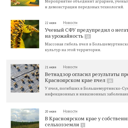
Мероприятие объединит аграриев, ученых
и демонстрации передовых технологий.
Новости
22 июля
Ученый СФУ предупредил о нега
на урожайность
10
Массовая гибель пчел в Большемуртинск
культур на этой территории.
Новости
21 июля
Ветнадзор огласил результаты пр
Красноярском крае пчел
15
У пчел, погибших в Большемуртинско-Сух
инфекционных и инвазионных заболеван
Новости
20 июля
В Красноярском крае у собственн
сельхозземли
1