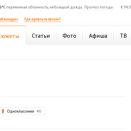
6°C
переменная облачность, небольшой дождь
Прогноз погоды
€
94,
й воздух»
Где купаться летом?
Статьи
Фото
Афиша
ТВ
Сюжеты
Одноклассники
40