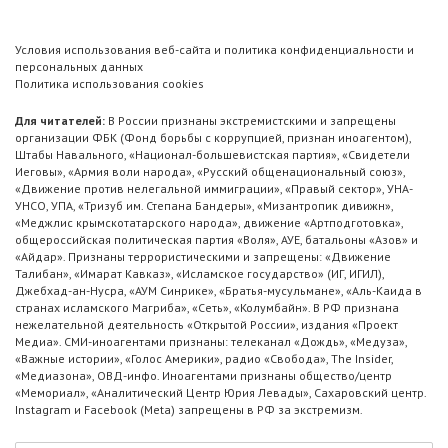
Условия использования веб-сайта и политика конфиденциальности и
персональных данных
Политика использования cookies
Для читателей:
В России признаны экстремистскими и запрещены
организации ФБК (Фонд борьбы с коррупцией, признан иноагентом),
Штабы Навального, «Национал-большевистская партия», «Свидетели
Иеговы», «Армия воли народа», «Русский общенациональный союз»,
«Движение против нелегальной иммиграции», «Правый сектор», УНА-
УНСО, УПА, «Тризуб им. Степана Бандеры», «Мизантропик дивижн»,
«Меджлис крымскотатарского народа», движение «Артподготовка»,
общероссийская политическая партия «Воля», АУЕ, батальоны «Азов» и
«Айдар». Признаны террористическими и запрещены: «Движение
Талибан», «Имарат Кавказ», «Исламское государство» (ИГ, ИГИЛ),
Джебхад-ан-Нусра, «АУМ Синрике», «Братья-мусульмане», «Аль-Каида в
странах исламского Магриба», «Сеть», «Колумбайн». В РФ признана
нежелательной деятельность «Открытой России», издания «Проект
Медиа». СМИ-иноагентами признаны: телеканал «Дождь», «Медуза»,
«Важные истории», «Голос Америки», радио «Свобода», The Insider,
«Медиазона», ОВД-инфо. Иноагентами признаны общество/центр
«Мемориал», «Аналитический Центр Юрия Левады», Сахаровский центр.
Instagram и Facebook (Metа) запрещены в РФ за экстремизм.