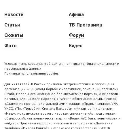
Новости
Афиша
Статьи
ТВ-Программа
Сюжеты
Форум
Фото
Видео
Условия использования веб-сайта и политика конфиденциальности и
персональных данных
Политика использования cookies
Для читателей:
В России признаны экстремистскими и запрещены
организации ФБК (Фонд борьбы с коррупцией, признан иноагентом),
Штабы Навального, «Национал-большевистская партия», «Свидетели
Иеговы», «Армия воли народа», «Русский общенациональный союз»,
«Движение против нелегальной иммиграции», «Правый сектор», УНА-
УНСО, УПА, «Тризуб им. Степана Бандеры», «Мизантропик дивижн»,
«Меджлис крымскотатарского народа», движение «Артподготовка»,
общероссийская политическая партия «Воля», АУЕ, батальоны «Азов» и
«Айдар». Признаны террористическими и запрещены: «Движение
Талибан», «Имарат Кавказ», «Исламское государство» (ИГ, ИГИЛ),