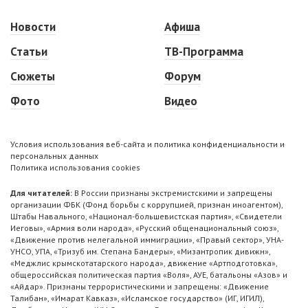
Новости
Афиша
Статьи
ТВ-Программа
Сюжеты
Форум
Фото
Видео
Условия использования веб-сайта и политика конфиденциальности и
персональных данных
Политика использования cookies
Для читателей:
В России признаны экстремистскими и запрещены
организации ФБК (Фонд борьбы с коррупцией, признан иноагентом),
Штабы Навального, «Национал-большевистская партия», «Свидетели
Иеговы», «Армия воли народа», «Русский общенациональный союз»,
«Движение против нелегальной иммиграции», «Правый сектор», УНА-
УНСО, УПА, «Тризуб им. Степана Бандеры», «Мизантропик дивижн»,
«Меджлис крымскотатарского народа», движение «Артподготовка»,
общероссийская политическая партия «Воля», АУЕ, батальоны «Азов» и
«Айдар». Признаны террористическими и запрещены: «Движение
Талибан», «Имарат Кавказ», «Исламское государство» (ИГ, ИГИЛ),