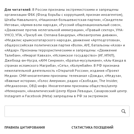
Для читателей:
В России признаны экстремистскими и запрещены
организации ФБК (Фонд борьбы с коррупцией, признан иноагентом),
Штабы Навального, «Национал-большевистская партия», «Свидетели
Иеговы», «Армия воли народа», «Русский общенациональный союз»,
«Движение против нелегальной иммиграции», «Правый сектор», УНА-
УНСО, УПА, «Тризуб им. Степана Бандеры», «Мизантропик дивижн»,
«Меджлис крымскотатарского народа», движение «Артподготовка»,
общероссийская политическая партия «Воля», АУЕ, батальоны «Азов» и
«Айдар». Признаны террористическими и запрещены: «Движение
Талибан», «Имарат Кавказ», «Исламское государство» (ИГ, ИГИЛ),
Джебхад-ан-Нусра, «АУМ Синрике», «Братья-мусульмане», «Аль-Каида в
странах исламского Магриба», «Сеть», «Колумбайн». В РФ признана
нежелательной деятельность «Открытой России», издания «Проект
Медиа». СМИ-иноагентами признаны: телеканал «Дождь», «Медуза»,
«Важные истории», «Голос Америки», радио «Свобода», The Insider,
«Медиазона», ОВД-инфо. Иноагентами признаны общество/центр
«Мемориал», «Аналитический Центр Юрия Левады», Сахаровский центр.
Instagram и Facebook (Metа) запрещены в РФ за экстремизм.
ПРАВИЛА ЦИТИРОВАНИЯ
СТАТИСТИКА ПОСЕЩЕНИЙ