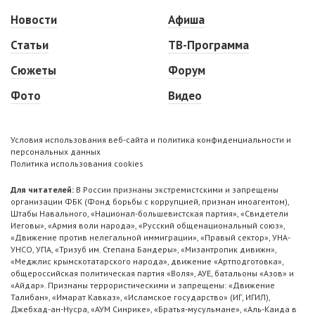
Новости
Афиша
Статьи
ТВ-Программа
Сюжеты
Форум
Фото
Видео
Условия использования веб-сайта и политика конфиденциальности и
персональных данных
Политика использования cookies
Для читателей:
В России признаны экстремистскими и запрещены
организации ФБК (Фонд борьбы с коррупцией, признан иноагентом),
Штабы Навального, «Национал-большевистская партия», «Свидетели
Иеговы», «Армия воли народа», «Русский общенациональный союз»,
«Движение против нелегальной иммиграции», «Правый сектор», УНА-
УНСО, УПА, «Тризуб им. Степана Бандеры», «Мизантропик дивижн»,
«Меджлис крымскотатарского народа», движение «Артподготовка»,
общероссийская политическая партия «Воля», АУЕ, батальоны «Азов» и
«Айдар». Признаны террористическими и запрещены: «Движение
Талибан», «Имарат Кавказ», «Исламское государство» (ИГ, ИГИЛ),
Джебхад-ан-Нусра, «АУМ Синрике», «Братья-мусульмане», «Аль-Каида в