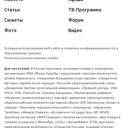
Статьи
ТВ-Программа
Сюжеты
Форум
Фото
Видео
Условия использования веб-сайта и политика конфиденциальности и
персональных данных
Политика использования cookies
Для читателей:
В России признаны экстремистскими и запрещены
организации ФБК (Фонд борьбы с коррупцией, признан иноагентом),
Штабы Навального, «Национал-большевистская партия», «Свидетели
Иеговы», «Армия воли народа», «Русский общенациональный союз»,
«Движение против нелегальной иммиграции», «Правый сектор», УНА-
УНСО, УПА, «Тризуб им. Степана Бандеры», «Мизантропик дивижн»,
«Меджлис крымскотатарского народа», движение «Артподготовка»,
общероссийская политическая партия «Воля», АУЕ, батальоны «Азов» и
«Айдар». Признаны террористическими и запрещены: «Движение
Талибан», «Имарат Кавказ», «Исламское государство» (ИГ, ИГИЛ),
Джебхад-ан-Нусра, «АУМ Синрике», «Братья-мусульмане», «Аль-Каида в
странах исламского Магриба», «Сеть», «Колумбайн». В РФ признана
нежелательной деятельность «Открытой России», издания «Проект