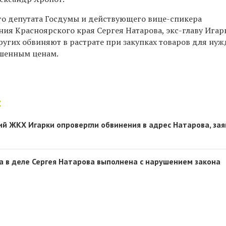
о депутата Госдумы и действующего вице-спикера
ния Красноярского края Сергея Натарова, экс-главу Игар
ругих обвиняют в растрате при закупках товаров для ну
ышенным ценам.
:
й ЖКХ Игарки опровергли обвинения в адрес Натарова, зая
а в деле Сергея Натарова выполнена с нарушением закона