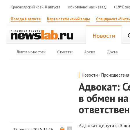
Красноярский край, 8 августа
обновлено: час назад
+19°C
пер
Погода в августе
Карта отключений воды
Спецпроект «Чисты
Новости
Лента новостей
Сюжеты
Архив
Досье
/
Новости
Происшествия
Адвокат: С
в обмен н
ответстве
Адвокат депутата Зак
28 августа 2025 13:46
0