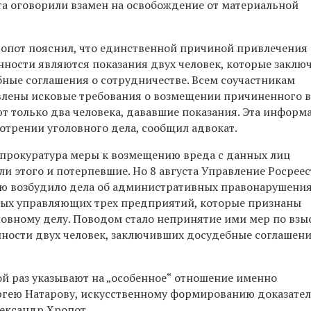
нта оговорили взамен на освобождение от материальной
опот пояснил, что единственной причиной привлечения 
нности являются показания двух человек, которые заклю
бные соглашения о сотрудничестве. Всем соучастникам
лены исковые требования о возмещении причиненного в
т только два человека, дававшие показания. Эта информ
отрении уголовного дела, сообщил адвокат.
 прокуратура меры к возмещению вреда с данных лиц
ли этого и потерпевшие. Но 8 августа Управление Росрее
ю возбудило дела об административных правонарушени
ных управляющих трех предприятий, которые признаны
овному делу. Поводом стало непринятие ими мер по вз
ности двух человек, заключивших досудебные соглашен
ой раз указывают на „особенное“ отношение именно
ргею Натарову, искусственному формированию доказател
лександр Хропот.