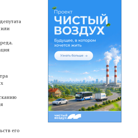
депутата
чили
реда.
ация
стра
ях
ысканию
ия
ьств его