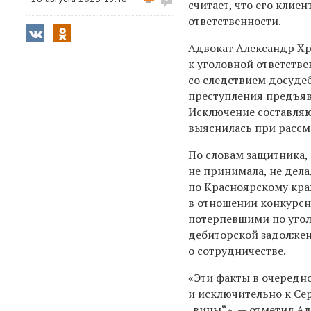
считает, что его клие
ответственности.
Адвокат Александр Хр
к уголовной ответстве
со следствием досуде
преступления предъяв
Исключение составляю
выяснилась при рассм
По словам защитника,
не принимала, не дела
по Красноярскому кра
в отношении конкурс
потерпевшими по угол
дебиторской задолжен
о сотрудничестве.
«Эти факты в очередн
и исключительно к Се
„вины“», — отметил А