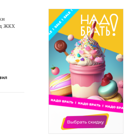
ки
жд ЖКХ
вил