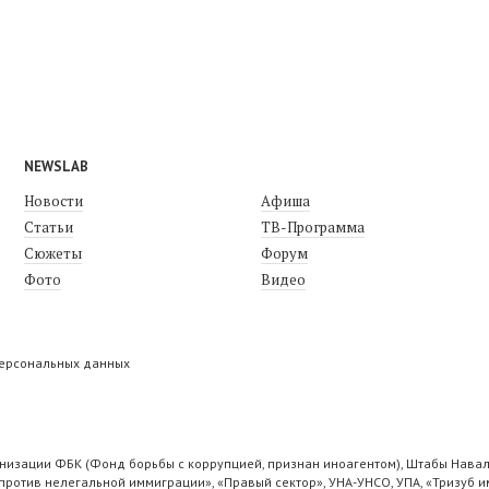
NEWSLAB
Новости
Афиша
Статьи
ТВ-Программа
Сюжеты
Форум
Фото
Видео
персональных данных
низации ФБК (Фонд борьбы с коррупцией, признан иноагентом), Штабы Навал
ротив нелегальной иммиграции», «Правый сектор», УНА-УНСО, УПА, «Тризуб и