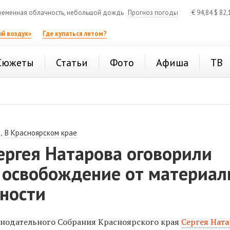
еменная облачность, небольшой дождь
Прогноз погоды
€
94,84
$
82,
й воздух»
Где купаться летом?
Сюжеты
Статьи
Фото
Афиша
ТВ
,
В Красноярском крае
ергея Натарова оговорили
а освобождение от материал
нности
онодательного Собрания Красноярского края
Сергея Ната