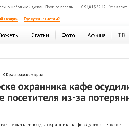
лачно, небольшой дождь
Прогноз погоды
€
94,84
$
82,17
Курс валют
й воздух»
Где купаться летом?
Сюжеты
Статьи
Фото
Афиша
ТВ
,
В Красноярском крае
ске охранника кафе осудил
е посетителя из-за потерян
стал лишать свободы охранника кафе «Дуэт» за тяжкое