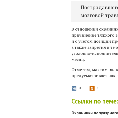
Пострадавшего
мозговой трав
В отношении охранника
причинение тяжкого в
и с
учетом позиции пр
а также запретил в те
уголовно-исполнитель
месяц.
Отметим, максимальна
предусматривает
нака
0
1
Ссылки по теме
Охранники популярного