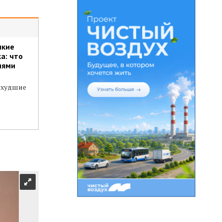
пкие
а: что
иями
 худшие