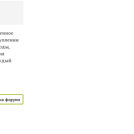
енное
туплении
оды,
ия
аждый
на форуме