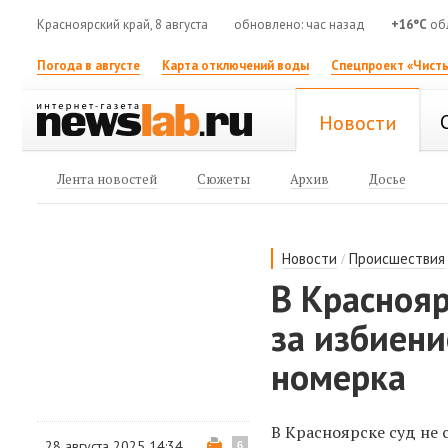
Красноярский край, 8 августа
обновлено: час назад
+16°C
об
Погода в августе
Карта отключений воды
Спецпроект «Чисты
Новости
Лента новостей
Сюжеты
Архив
Досье
/
Новости
Происшествия
В Краснояр
за избиени
номерка
В Красноярске суд не 
28 августа 2025 14:34
6