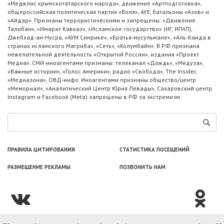
«Меджлис крымскотатарского народа», движение «Артподготовка»,
общероссийская политическая партия «Воля», АУЕ, батальоны «Азов» и
«Айдар». Признаны террористическими и запрещены: «Движение
Талибан», «Имарат Кавказ», «Исламское государство» (ИГ, ИГИЛ),
Джебхад-ан-Нусра, «АУМ Синрике», «Братья-мусульмане», «Аль-Каида в
странах исламского Магриба», «Сеть», «Колумбайн». В РФ признана
нежелательной деятельность «Открытой России», издания «Проект
Медиа». СМИ-иноагентами признаны: телеканал «Дождь», «Медуза»,
«Важные истории», «Голос Америки», радио «Свобода», The Insider,
«Медиазона», ОВД-инфо. Иноагентами признаны общество/центр
«Мемориал», «Аналитический Центр Юрия Левады», Сахаровский центр.
Instagram и Facebook (Metа) запрещены в РФ за экстремизм.
ПРАВИЛА ЦИТИРОВАНИЯ
СТАТИСТИКА ПОСЕЩЕНИЙ
РАЗМЕЩЕНИЕ РЕКЛАМЫ
ПОЗВОНИТЬ НАМ