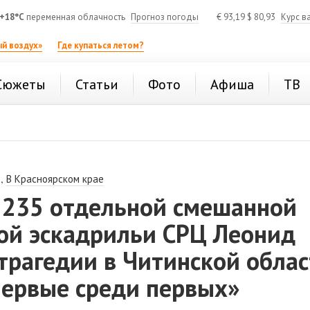
+18°C
переменная облачность
Прогноз погоды
€
93,19
$
80,93
Курс в
й воздух»
Где купаться летом?
Сюжеты
Статьи
Фото
Афиша
ТВ
,
В Красноярском крае
 235 отдельной смешанной
ой эскадрильи СРЦ Леонид
трагедии в Читинской облас
первые среди первых»