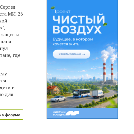
 Сергея
лета МИ-26
ной
х",
я защиты
знана
кнул
ане, где
елу
гея
 дети и
но для
на форуме