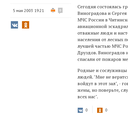
Сегодня состоялась г
5 мая 2003 19:21
0
Виноградова и Сергея
МЧС России в Читинск
авиационной эскадрил
отважные люди и наст
населения от лесных п
лучшей частью МЧС Рос
Друздов. Виноградов 
спасали от пожаров ме
Родные и сослуживцы 
людей. "Мне не верится
войдут в этот зал", - 
жены, но поверьте, сл
всех нас".
0
0