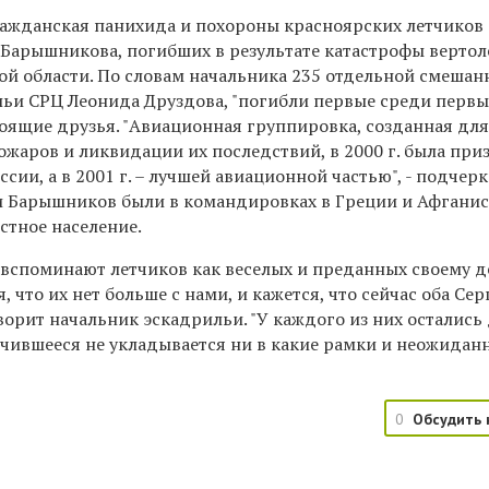
ражданская панихида и похороны красноярских летчиков
 Барышникова, погибших в результате катастрофы верто
ой области. По словам начальника 235 отдельной смешан
ьи СРЦ Леонида Друздова, "погибли первые среди первы
оящие друзья. "Авиационная группировка, созданная дл
ожаров и ликвидации их последствий, в 2000 г. была при
сии, а в 2001 г. – лучшей авиационной частью", - подчер
и Барышников были в командировках в Греции и Афганист
стное население.
вспоминают летчиков как веселых и преданных своему д
, что их нет больше с нами, и кажется, что сейчас оба Сер
говорит начальник эскадрильи. "У каждого из них остались
учившееся не укладывается ни в какие рамки и неожидан
0
Обсудить 