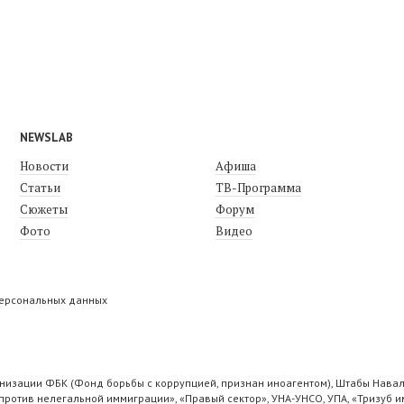
NEWSLAB
Новости
Афиша
Статьи
ТВ-Программа
Сюжеты
Форум
Фото
Видео
персональных данных
низации ФБК (Фонд борьбы с коррупцией, признан иноагентом), Штабы Навал
ротив нелегальной иммиграции», «Правый сектор», УНА-УНСО, УПА, «Тризуб и