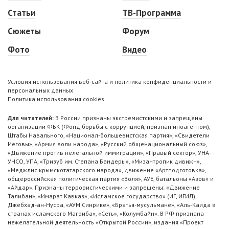
Статьи
ТВ-Программа
Сюжеты
Форум
Фото
Видео
Условия использования веб-сайта и политика конфиденциальности и
персональных данных
Политика использования cookies
Для читателей:
В России признаны экстремистскими и запрещены
организации ФБК (Фонд борьбы с коррупцией, признан иноагентом),
Штабы Навального, «Национал-большевистская партия», «Свидетели
Иеговы», «Армия воли народа», «Русский общенациональный союз»,
«Движение против нелегальной иммиграции», «Правый сектор», УНА-
УНСО, УПА, «Тризуб им. Степана Бандеры», «Мизантропик дивижн»,
«Меджлис крымскотатарского народа», движение «Артподготовка»,
общероссийская политическая партия «Воля», АУЕ, батальоны «Азов» и
«Айдар». Признаны террористическими и запрещены: «Движение
Талибан», «Имарат Кавказ», «Исламское государство» (ИГ, ИГИЛ),
Джебхад-ан-Нусра, «АУМ Синрике», «Братья-мусульмане», «Аль-Каида в
странах исламского Магриба», «Сеть», «Колумбайн». В РФ признана
нежелательной деятельность «Открытой России», издания «Проект