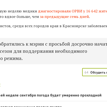
шую неделю медики
диагностировали ОРВИ у 16 642 жит
то вдвое больше, чем
за предыдущие семь дней
.
истов, среди всех городов края в Красноярске заболевае
обратились к мэрии с просьбой досрочно нача
сезон для поддержания необходимого
о режима.
64
Обсудить 
:
ьей неделе сентября погода будет умеренно прохладной
тартует вакцинация против гриппа