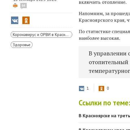
включить отопление.
64
Напомним, з
а прошед
Красноярского края, ч
По статистике специал
Коронавирус и ОРВИ в Красноярском крае
наиболее высокая.
Здоровье
В управлении 
отопительный 
температурног
1
0
Ссылки по теме
В Красноярске на трет
В Красноярском крае с