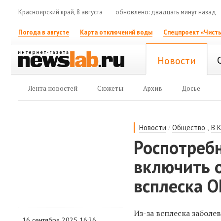
Красноярский край, 8 августа
обновлено: двадцать минут назад
Погода в августе
Карта отключений воды
Спецпроект «Чисты
Новости
Лента новостей
Сюжеты
Архив
Досье
/
,
Новости
Общество
В 
Роспотреб
включить о
всплеска 
Из-за всплеска забол
16 сентября 2025 16:26