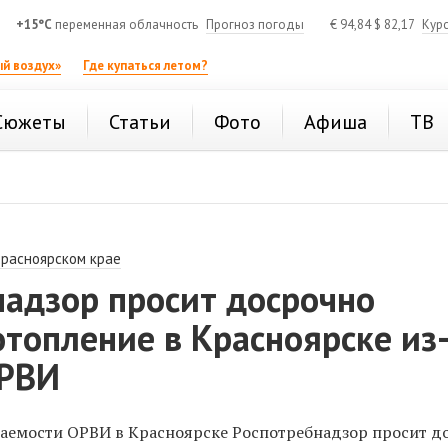
+15°C
переменная облачность
Прогноз погоды
€
94,84
$
82,17
Кур
й воздух»
Где купаться летом?
Сюжеты
Статьи
Фото
Афиша
ТВ
Красноярском крае
надзор просит досрочно
топление в Красноярске из
ОРВИ
еваемости ОРВИ в Красноярске Роспотребнадзор просит д