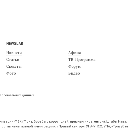
NEWSLAB
Новости
Афиша
Статьи
ТВ-Программа
Сюжеты
Форум
Фото
Видео
персональных данных
низации ФБК (Фонд борьбы с коррупцией, признан иноагентом), Штабы Навал
ротив нелегальной иммиграции», «Правый сектор», УНА-УНСО, УПА, «Тризуб и