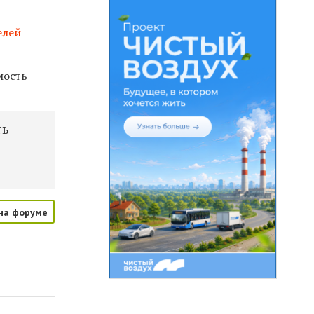
елей
мость
ть
на форуме