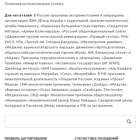
Политика использования cookies
Для читателей:
В России признаны экстремистскими и запрещены
организации ФБК (Фонд борьбы с коррупцией, признан иноагентом),
Штабы Навального, «Национал-большевистская партия», «Свидетели
Иеговы», «Армия воли народа», «Русский общенациональный союз»,
«Движение против нелегальной иммиграции», «Правый сектор», УНА-
УНСО, УПА, «Тризуб им. Степана Бандеры», «Мизантропик дивижн»,
«Меджлис крымскотатарского народа», движение «Артподготовка»,
общероссийская политическая партия «Воля», АУЕ, батальоны «Азов» и
«Айдар». Признаны террористическими и запрещены: «Движение
Талибан», «Имарат Кавказ», «Исламское государство» (ИГ, ИГИЛ),
Джебхад-ан-Нусра, «АУМ Синрике», «Братья-мусульмане», «Аль-Каида в
странах исламского Магриба», «Сеть», «Колумбайн». В РФ признана
нежелательной деятельность «Открытой России», издания «Проект
Медиа». СМИ-иноагентами признаны: телеканал «Дождь», «Медуза»,
«Важные истории», «Голос Америки», радио «Свобода», The Insider,
«Медиазона», ОВД-инфо. Иноагентами признаны общество/центр
«Мемориал», «Аналитический Центр Юрия Левады», Сахаровский центр.
Instagram и Facebook (Metа) запрещены в РФ за экстремизм.
ПРАВИЛА ЦИТИРОВАНИЯ
СТАТИСТИКА ПОСЕЩЕНИЙ