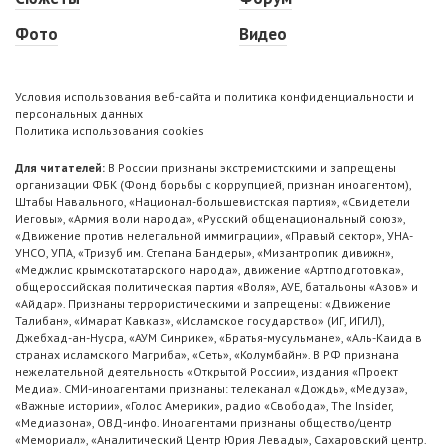
Фото
Видео
Условия использования веб-сайта и политика конфиденциальности и
персональных данных
Политика использования cookies
Для читателей:
В России признаны экстремистскими и запрещены
организации ФБК (Фонд борьбы с коррупцией, признан иноагентом),
Штабы Навального, «Национал-большевистская партия», «Свидетели
Иеговы», «Армия воли народа», «Русский общенациональный союз»,
«Движение против нелегальной иммиграции», «Правый сектор», УНА-
УНСО, УПА, «Тризуб им. Степана Бандеры», «Мизантропик дивижн»,
«Меджлис крымскотатарского народа», движение «Артподготовка»,
общероссийская политическая партия «Воля», АУЕ, батальоны «Азов» и
«Айдар». Признаны террористическими и запрещены: «Движение
Талибан», «Имарат Кавказ», «Исламское государство» (ИГ, ИГИЛ),
Джебхад-ан-Нусра, «АУМ Синрике», «Братья-мусульмане», «Аль-Каида в
странах исламского Магриба», «Сеть», «Колумбайн». В РФ признана
нежелательной деятельность «Открытой России», издания «Проект
Медиа». СМИ-иноагентами признаны: телеканал «Дождь», «Медуза»,
«Важные истории», «Голос Америки», радио «Свобода», The Insider,
«Медиазона», ОВД-инфо. Иноагентами признаны общество/центр
«Мемориал», «Аналитический Центр Юрия Левады», Сахаровский центр.