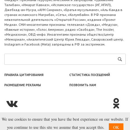
Талибан», «Имарат Кавказ», «Исламское государство» (ИГ, ИГИЛ),
Джебхад-ан-Нусра, «АУМ Синрике», «Братья-мусульмане», «Аль-Каида в
странах исламского Магриба», «Сеть», «Колумбайн». В РФ признана
нежелательной деятельность «Открытой России», издания «Проект
Медиа». СМИ-иноагентами признаны: телеканал «Дождь», «Медуза»,
«Важные истории», «Голос Америки», радио «Свобода», The Insider,
«Медиазона», ОВД-инфо. Иноагентами признаны общество/центр
«Мемориал», «Аналитический Центр Юрия Левады», Сахаровский центр.
Instagram и Facebook (Metа) запрещены в РФ за экстремизм.
ПРАВИЛА ЦИТИРОВАНИЯ
СТАТИСТИКА ПОСЕЩЕНИЙ
РАЗМЕЩЕНИЕ РЕКЛАМЫ
ПОЗВОНИТЬ НАМ
We use cookies to ensure that you have the best experience on our website. If
© ООО «Лаборатория Новоcтей», 2003—2026.
you continue to use this site we assume that you accept this.
OK