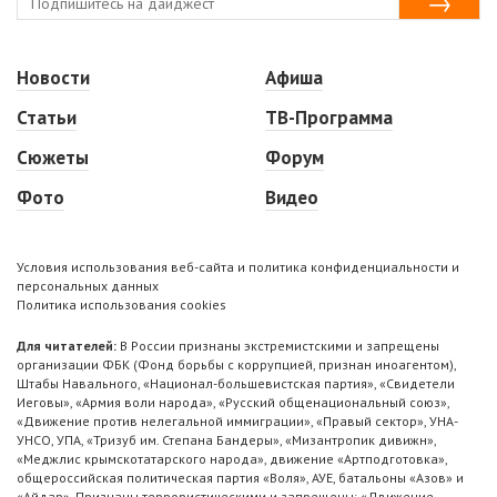
Новости
Афиша
Статьи
ТВ-Программа
Сюжеты
Форум
Фото
Видео
Условия использования веб-сайта и политика конфиденциальности и
персональных данных
Политика использования cookies
Для читателей:
В России признаны экстремистскими и запрещены
организации ФБК (Фонд борьбы с коррупцией, признан иноагентом),
Штабы Навального, «Национал-большевистская партия», «Свидетели
Иеговы», «Армия воли народа», «Русский общенациональный союз»,
«Движение против нелегальной иммиграции», «Правый сектор», УНА-
УНСО, УПА, «Тризуб им. Степана Бандеры», «Мизантропик дивижн»,
«Меджлис крымскотатарского народа», движение «Артподготовка»,
общероссийская политическая партия «Воля», АУЕ, батальоны «Азов» и
«Айдар». Признаны террористическими и запрещены: «Движение