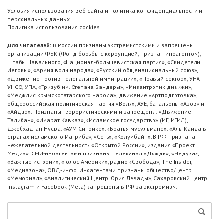
Условия использования веб-сайта и политика конфиденциальности и
персональных данных
Политика использования cookies
Для читателей:
В России признаны экстремистскими и запрещены
организации ФБК (Фонд борьбы с коррупцией, признан иноагентом),
Штабы Навального, «Национал-большевистская партия», «Свидетели
Иеговы», «Армия воли народа», «Русский общенациональный союз»,
«Движение против нелегальной иммиграции», «Правый сектор», УНА-
УНСО, УПА, «Тризуб им. Степана Бандеры», «Мизантропик дивижн»,
«Меджлис крымскотатарского народа», движение «Артподготовка»,
общероссийская политическая партия «Воля», АУЕ, батальоны «Азов» и
«Айдар». Признаны террористическими и запрещены: «Движение
Талибан», «Имарат Кавказ», «Исламское государство» (ИГ, ИГИЛ),
Джебхад-ан-Нусра, «АУМ Синрике», «Братья-мусульмане», «Аль-Каида в
странах исламского Магриба», «Сеть», «Колумбайн». В РФ признана
нежелательной деятельность «Открытой России», издания «Проект
Медиа». СМИ-иноагентами признаны: телеканал «Дождь», «Медуза»,
«Важные истории», «Голос Америки», радио «Свобода», The Insider,
«Медиазона», ОВД-инфо. Иноагентами признаны общество/центр
«Мемориал», «Аналитический Центр Юрия Левады», Сахаровский центр.
Instagram и Facebook (Metа) запрещены в РФ за экстремизм.