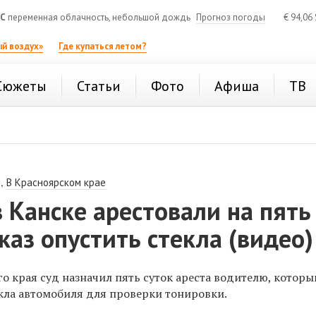
°C
переменная облачность, небольшой дождь
Прогноз погоды
€
94,06
й воздух»
Где купаться летом?
Сюжеты
Статьи
Фото
Афиша
ТВ
,
В Красноярском крае
 Канске арестовали на пять
тказ опустить стекла (видео)
о края суд назначил пять суток ареста водителю, которы
екла автомобиля для проверки тонировки.