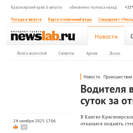
Красноярский край, 6 августа
обновлено: полчаса назад
+21
Погода в августе
Карта отключений воды
Спецпроект «Чисты
Новости
Лента новостей
Сюжеты
Архив
Досье
/
Новости
Происшествия
Водителя в
суток за о
В Канске Красноярског
24 октября 2025 17:06
отказался поднять ст
13