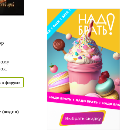
ор
ному
ок.
на форуме
 (видео)