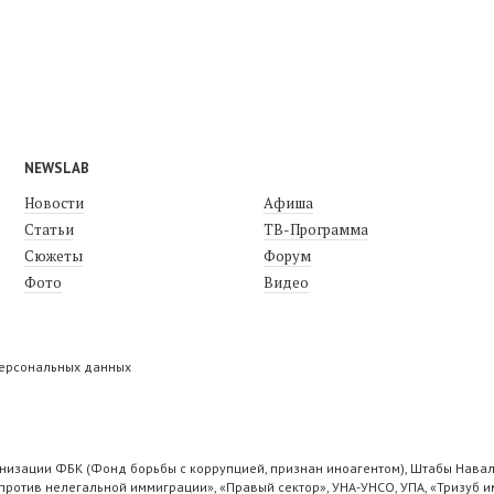
NEWSLAB
Новости
Афиша
Статьи
ТВ-Программа
Сюжеты
Форум
Фото
Видео
персональных данных
низации ФБК (Фонд борьбы с коррупцией, признан иноагентом), Штабы Навал
ротив нелегальной иммиграции», «Правый сектор», УНА-УНСО, УПА, «Тризуб и