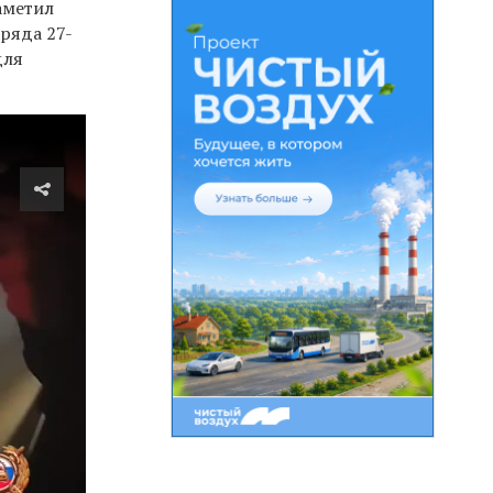
аметил
ряда 27-
для