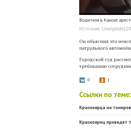
Водителя в Канске аресто
Источник: t.me/gibdd12
Он объяснил это неис
патрульного автомоби
Городской суд рассмо
требованию сотрудник
0
1
Ссылки по теме
Красноярца на тониров
Красноярец проведет тр