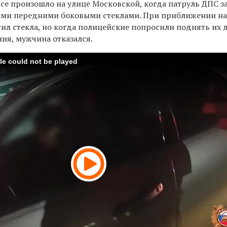
се произошло на улице Московской, когда патруль ДПС з
ыми передними боковыми стеклами. При приближении на
ил стекла, но когда полицейские попросили поднять их 
ия, мужчина отказался.
ile could not be played