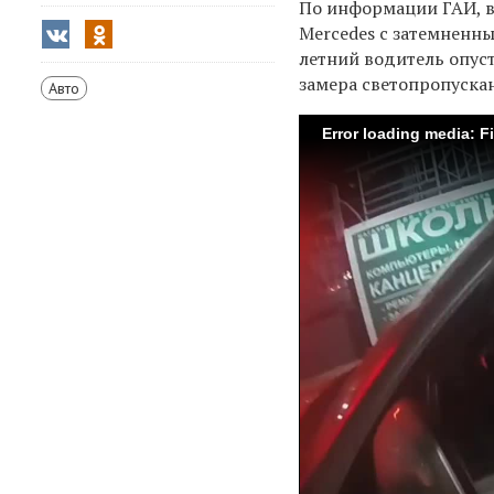
По информации ГАИ, в
Mercedes с затемненн
летний водитель опуст
замера светопропускан
Авто
Error loading media: F