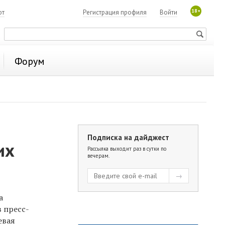
18+
ют
Регистрация профиля
Войти
Форум
Подписка на дайджест
их
Рассылка выходит раз в сутки по
вечерам.
а
 пресс-
евая