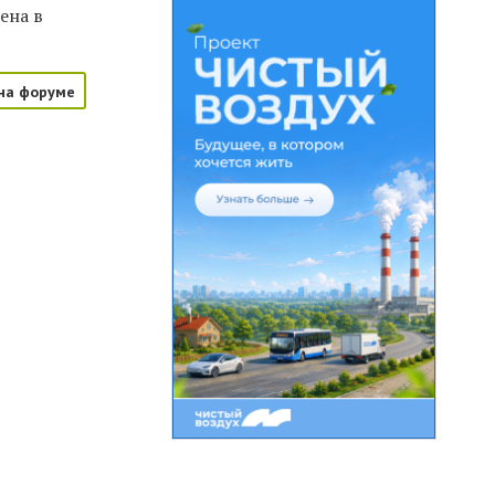
ена в
на форуме