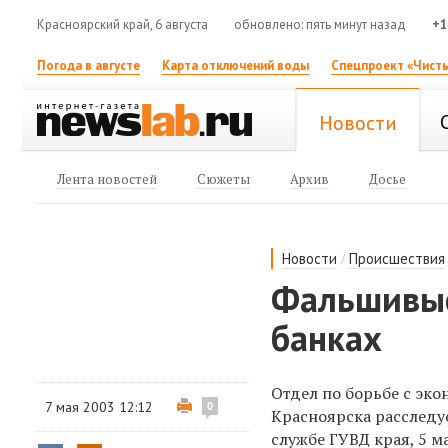
Красноярский край, 6 августа
обновлено: пять минут назад
+1
Погода в августе
Карта отключений воды
Спецпроект «Чисты
Новости
Лента новостей
Сюжеты
Архив
Досье
/
Новости
Происшествия
Фальшивые
банках
Отдел по борьбе с эк
7 мая 2003 12:12
0
Красноярска расследу
службе ГУВД края, 5 м