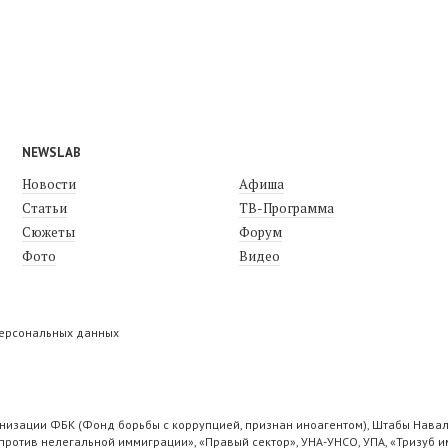
NEWSLAB
Новости
Афиша
Статьи
ТВ-Программа
Сюжеты
Форум
Фото
Видео
персональных данных
низации ФБК (Фонд борьбы с коррупцией, признан иноагентом), Штабы Навал
ротив нелегальной иммиграции», «Правый сектор», УНА-УНСО, УПА, «Тризуб и