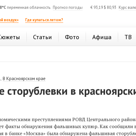
8°C
переменная облачность
Прогноз погоды
€
93,19
$
80,93
Курс вал
й воздух»
Где купаться летом?
Сюжеты
Статьи
Фото
Афиша
ТВ
,
В Красноярском крае
 сторублевки в красноярск
ономическими преступлениями РОВД Центрального район
ет факты обнаружения фальшивых купюр. Как сообщили в
ая в банке «Москва» была обнаружена фальшивая сторубл