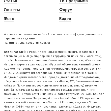
Статьи
ТВ-Программа
Сюжеты
Форум
Фото
Видео
Условия использования веб-сайта и политика конфиденциальности и
персональных данных
Политика использования cookies
Для читателей:
В России признаны экстремистскими и запрещены
организации ФБК (Фонд борьбы с коррупцией, признан иноагентом),
Штабы Навального, «Национал-большевистская партия», «Свидетели
Иеговы», «Армия воли народа», «Русский общенациональный союз»,
«Движение против нелегальной иммиграции», «Правый сектор», УНА-
УНСО, УПА, «Тризуб им. Степана Бандеры», «Мизантропик дивижн»,
«Меджлис крымскотатарского народа», движение «Артподготовка»,
общероссийская политическая партия «Воля», АУЕ, батальоны «Азов» и
«Айдар». Признаны террористическими и запрещены: «Движение
Талибан», «Имарат Кавказ», «Исламское государство» (ИГ, ИГИЛ),
Джебхад-ан-Нусра, «АУМ Синрике», «Братья-мусульмане», «Аль-Каида в
странах исламского Магриба», «Сеть», «Колумбайн». В РФ признана
нежелательной деятельность «Открытой России», издания «Проект
Медиа». СМИ-иноагентами признаны: телеканал «Дождь», «Медуза»,
«Важные истории», «Голос Америки», радио «Свобода», The Insider,