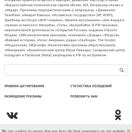
общероссийская политическая партия «Воля», АУЕ, батальоны «Азов» и
«Айдар». Признаны террористическими и запрещены: «Движение
Талибан», «Имарат Кавказ», «Исламское государство» (ИГ, ИГИЛ),
Джебхад-ан-Нусра, «АУМ Синрике», «Братья-мусульмане», «Аль-Каида в
странах исламского Магриба», «Сеть», «Колумбайн». В РФ признана
нежелательной деятельность «Открытой России», издания «Проект
Медиа». СМИ-иноагентами признаны: телеканал «Дождь», «Медуза»,
«Важные истории», «Голос Америки», радио «Свобода», The Insider,
«Медиазона», ОВД-инфо. Иноагентами признаны общество/центр
«Мемориал», «Аналитический Центр Юрия Левады», Сахаровский центр.
Instagram и Facebook (Metа) запрещены в РФ за экстремизм.
ПРАВИЛА ЦИТИРОВАНИЯ
СТАТИСТИКА ПОСЕЩЕНИЙ
РАЗМЕЩЕНИЕ РЕКЛАМЫ
ПОЗВОНИТЬ НАМ
We use cookies to ensure that you have the best experience on our website. If
© ООО «Лаборатория Новоcтей», 2003—2026.