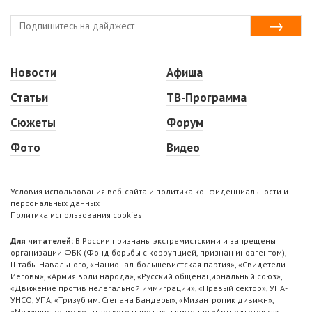
Новости
Афиша
Статьи
ТВ-Программа
Сюжеты
Форум
Фото
Видео
Условия использования веб-сайта и политика конфиденциальности и
персональных данных
Политика использования cookies
Для читателей:
В России признаны экстремистскими и запрещены
организации ФБК (Фонд борьбы с коррупцией, признан иноагентом),
Штабы Навального, «Национал-большевистская партия», «Свидетели
Иеговы», «Армия воли народа», «Русский общенациональный союз»,
«Движение против нелегальной иммиграции», «Правый сектор», УНА-
УНСО, УПА, «Тризуб им. Степана Бандеры», «Мизантропик дивижн»,
«Меджлис крымскотатарского народа», движение «Артподготовка»,