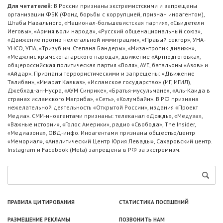
Для читателей:
В России признаны экстремистскими и запрещены
организации ФБК (Фонд борьбы с коррупцией, признан иноагентом),
Штабы Навального, «Национал-большевистская партия», «Свидетели
Иеговы», «Армия воли народа», «Русский общенациональный союз»,
«Движение против нелегальной иммиграции», «Правый сектор», УНА-
УНСО, УПА, «Тризуб им. Степана Бандеры», «Мизантропик дивижн»,
«Меджлис крымскотатарского народа», движение «Артподготовка»,
общероссийская политическая партия «Воля», АУЕ, батальоны «Азов» и
«Айдар». Признаны террористическими и запрещены: «Движение
Талибан», «Имарат Кавказ», «Исламское государство» (ИГ, ИГИЛ),
Джебхад-ан-Нусра, «АУМ Синрике», «Братья-мусульмане», «Аль-Каида в
странах исламского Магриба», «Сеть», «Колумбайн». В РФ признана
нежелательной деятельность «Открытой России», издания «Проект
Медиа». СМИ-иноагентами признаны: телеканал «Дождь», «Медуза»,
«Важные истории», «Голос Америки», радио «Свобода», The Insider,
«Медиазона», ОВД-инфо. Иноагентами признаны общество/центр
«Мемориал», «Аналитический Центр Юрия Левады», Сахаровский центр.
Instagram и Facebook (Metа) запрещены в РФ за экстремизм.
ПРАВИЛА ЦИТИРОВАНИЯ
СТАТИСТИКА ПОСЕЩЕНИЙ
РАЗМЕЩЕНИЕ РЕКЛАМЫ
ПОЗВОНИТЬ НАМ