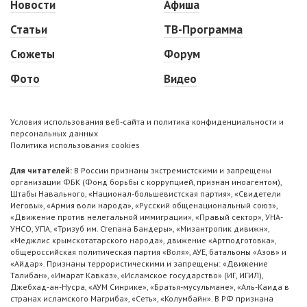
Новости
Афиша
Статьи
ТВ-Программа
Сюжеты
Форум
Фото
Видео
Условия использования веб-сайта и политика конфиденциальности и
персональных данных
Политика использования cookies
Для читателей:
В России признаны экстремистскими и запрещены
организации ФБК (Фонд борьбы с коррупцией, признан иноагентом),
Штабы Навального, «Национал-большевистская партия», «Свидетели
Иеговы», «Армия воли народа», «Русский общенациональный союз»,
«Движение против нелегальной иммиграции», «Правый сектор», УНА-
УНСО, УПА, «Тризуб им. Степана Бандеры», «Мизантропик дивижн»,
«Меджлис крымскотатарского народа», движение «Артподготовка»,
общероссийская политическая партия «Воля», АУЕ, батальоны «Азов» и
«Айдар». Признаны террористическими и запрещены: «Движение
Талибан», «Имарат Кавказ», «Исламское государство» (ИГ, ИГИЛ),
Джебхад-ан-Нусра, «АУМ Синрике», «Братья-мусульмане», «Аль-Каида в
странах исламского Магриба», «Сеть», «Колумбайн». В РФ признана