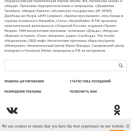
общероссийская политическая партия «Воля», АУЕ, батальоны «Азов» и
«Айдар». Признаны террористическими и запрещены: «Движение
Талибан», «Имарат Кавказ», «Исламское государство» (ИГ, ИГИЛ),
Джебхад-ан-Нусра, «АУМ Синрике», «Братья-мусульмане», «Аль-Каида в
странах исламского Магриба», «Сеть», «Колумбайн». В РФ признана
нежелательной деятельность «Открытой России», издания «Проект
Медиа». СМИ-иноагентами признаны: телеканал «Дождь», «Медуза»,
«Важные истории», «Голос Америки», радио «Свобода», The Insider,
«Медиазона», ОВД-инфо. Иноагентами признаны общество/центр
«Мемориал», «Аналитический Центр Юрия Левады», Сахаровский центр.
Instagram и Facebook (Metа) запрещены в РФ за экстремизм.
ПРАВИЛА ЦИТИРОВАНИЯ
СТАТИСТИКА ПОСЕЩЕНИЙ
РАЗМЕЩЕНИЕ РЕКЛАМЫ
ПОЗВОНИТЬ НАМ
We use cookies to ensure that you have the best experience on our website. If
© ООО «Лаборатория Новоcтей», 2003—2026.