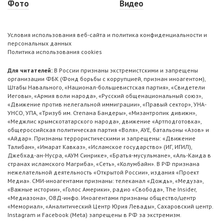
Фото
Видео
Условия использования веб-сайта и политика конфиденциальности и
персональных данных
Политика использования cookies
Для читателей:
В России признаны экстремистскими и запрещены
организации ФБК (Фонд борьбы с коррупцией, признан иноагентом),
Штабы Навального, «Национал-большевистская партия», «Свидетели
Иеговы», «Армия воли народа», «Русский общенациональный союз»,
«Движение против нелегальной иммиграции», «Правый сектор», УНА-
УНСО, УПА, «Тризуб им. Степана Бандеры», «Мизантропик дивижн»,
«Меджлис крымскотатарского народа», движение «Артподготовка»,
общероссийская политическая партия «Воля», АУЕ, батальоны «Азов» и
«Айдар». Признаны террористическими и запрещены: «Движение
Талибан», «Имарат Кавказ», «Исламское государство» (ИГ, ИГИЛ),
Джебхад-ан-Нусра, «АУМ Синрике», «Братья-мусульмане», «Аль-Каида в
странах исламского Магриба», «Сеть», «Колумбайн». В РФ признана
нежелательной деятельность «Открытой России», издания «Проект
Медиа». СМИ-иноагентами признаны: телеканал «Дождь», «Медуза»,
«Важные истории», «Голос Америки», радио «Свобода», The Insider,
«Медиазона», ОВД-инфо. Иноагентами признаны общество/центр
«Мемориал», «Аналитический Центр Юрия Левады», Сахаровский центр.
Instagram и Facebook (Metа) запрещены в РФ за экстремизм.