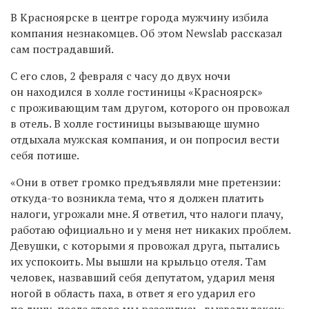
В Красноярске в центре города мужчину избила
компания незнакомцев. Об этом Newslab рассказал
сам пострадавший.
С его слов, 2 февраля с часу до двух ночи
он находился в холле гостиницы «Красноярск»
с проживающим там другом, которого он провожал
в отель. В холле гостиницы вызывающе шумно
отдыхала мужская компания, и он попросил вести
себя потише.
«Они в ответ громко предъявляли мне претензии:
откуда-то возникла тема, что я должен платить
налоги, угрожали мне. Я ответил, что налоги плачу,
работаю официально и у меня нет никаких проблем.
Девушки, с которыми я провожал друга, пытались
их успокоить. Мы вышли на крыльцо отеля. Там
человек, назвавший себя депутатом, ударил меня
ногой в область паха, в ответ я его ударил его
по лицу, после этого мы разошлись, вызвали такси».