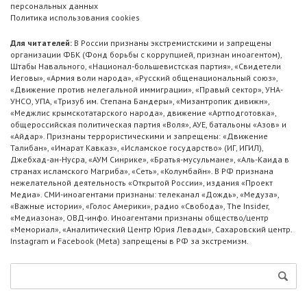
персональных данных
Политика использования cookies
Для читателей:
В России признаны экстремистскими и запрещены
организации ФБК (Фонд борьбы с коррупцией, признан иноагентом),
Штабы Навального, «Национал-большевистская партия», «Свидетели
Иеговы», «Армия воли народа», «Русский общенациональный союз»,
«Движение против нелегальной иммиграции», «Правый сектор», УНА-
УНСО, УПА, «Тризуб им. Степана Бандеры», «Мизантропик дивижн»,
«Меджлис крымскотатарского народа», движение «Артподготовка»,
общероссийская политическая партия «Воля», АУЕ, батальоны «Азов» и
«Айдар». Признаны террористическими и запрещены: «Движение
Талибан», «Имарат Кавказ», «Исламское государство» (ИГ, ИГИЛ),
Джебхад-ан-Нусра, «АУМ Синрике», «Братья-мусульмане», «Аль-Каида в
странах исламского Магриба», «Сеть», «Колумбайн». В РФ признана
нежелательной деятельность «Открытой России», издания «Проект
Медиа». СМИ-иноагентами признаны: телеканал «Дождь», «Медуза»,
«Важные истории», «Голос Америки», радио «Свобода», The Insider,
«Медиазона», ОВД-инфо. Иноагентами признаны общество/центр
«Мемориал», «Аналитический Центр Юрия Левады», Сахаровский центр.
Instagram и Facebook (Metа) запрещены в РФ за экстремизм.