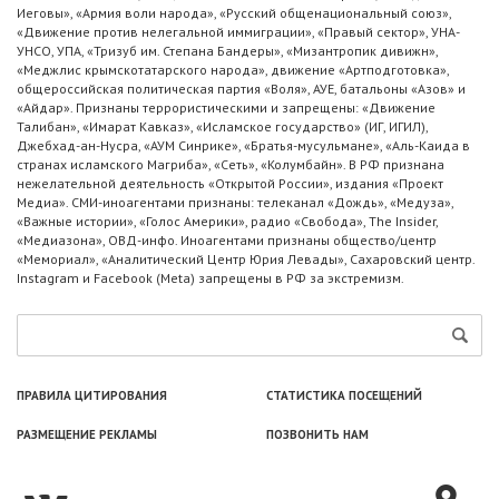
Иеговы», «Армия воли народа», «Русский общенациональный союз»,
«Движение против нелегальной иммиграции», «Правый сектор», УНА-
УНСО, УПА, «Тризуб им. Степана Бандеры», «Мизантропик дивижн»,
«Меджлис крымскотатарского народа», движение «Артподготовка»,
общероссийская политическая партия «Воля», АУЕ, батальоны «Азов» и
«Айдар». Признаны террористическими и запрещены: «Движение
Талибан», «Имарат Кавказ», «Исламское государство» (ИГ, ИГИЛ),
Джебхад-ан-Нусра, «АУМ Синрике», «Братья-мусульмане», «Аль-Каида в
странах исламского Магриба», «Сеть», «Колумбайн». В РФ признана
нежелательной деятельность «Открытой России», издания «Проект
Медиа». СМИ-иноагентами признаны: телеканал «Дождь», «Медуза»,
«Важные истории», «Голос Америки», радио «Свобода», The Insider,
«Медиазона», ОВД-инфо. Иноагентами признаны общество/центр
«Мемориал», «Аналитический Центр Юрия Левады», Сахаровский центр.
Instagram и Facebook (Metа) запрещены в РФ за экстремизм.
ПРАВИЛА ЦИТИРОВАНИЯ
СТАТИСТИКА ПОСЕЩЕНИЙ
РАЗМЕЩЕНИЕ РЕКЛАМЫ
ПОЗВОНИТЬ НАМ