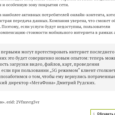
и особенную зону покрытия сети.
а наиболее активных потребителей онлайн-контента, ко
страя передача данных. Компания уверена, что сможет о
. Поэтому, если услуги будут недоступны, пользователи
компенсацию стоимости мобильного интернета в рамках 
 первыми могут протестировать интернет последнего
 них это будет совершенно новым опытом: теперь мож
сть загрузки видео, файлов, карт, проведения
А если при пользовании „5G режимом“ клиент столкне
 позаботимся о том, чтобы ему вернулись потраченны
ский директор «МегаФона» Дмитрий Рудских.
». erid: 2Vfnxvrg3vr
6
Обсудить 