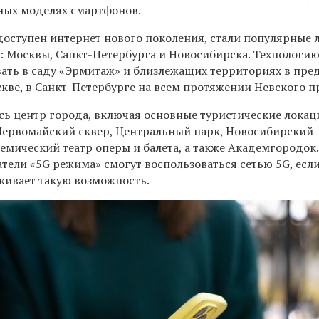
ных моделях смартфонов.
доступен интернет нового поколения, стали популярные 
 Москвы, Санкт-Петербурга и Новосибирска. Технологи
ать в саду «Эрмитаж» и близлежащих территориях в пре
кве, в Санкт-Петербурге на всем протяжении Невского п
сь центр города, включая основные туристические локац
Первомайский сквер, Центральный парк, Новосибирский
емический театр оперы и балета, а также Академгородок
атели «5G режима» смогут воспользоваться сетью 5G, есл
живает такую возможность.