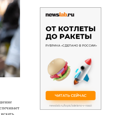
ешение
еспечивает
 искать