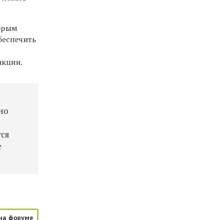
торым
беспечить
акции.
но
тся
е
на форуме