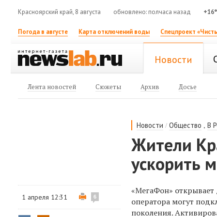
Красноярский край, 8 августа
обновлено: полчаса назад
+16
Погода в августе
Карта отключений воды
Спецпроект «Чисты
Новости
Лента новостей
Сюжеты
Архив
Досье
/
,
Новости
Общество
В 
Жители Кра
ускорить 
«МегаФон» открывает д
1 апреля 12:31
6
оператора могут подк
поколения. Активирова