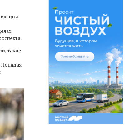
локации
ю
делах
роспекта.
ии, такие
. Попадая
и