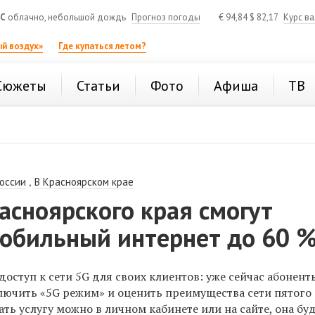
°C
облачно, небольшой дождь
Прогноз погоды
€
94,84
$
82,17
Курс в
й воздух»
Где купаться летом?
Сюжеты
Статьи
Фото
Афиша
ТВ
,
России
В Красноярском крае
сноярского края смогут
мобильный интернет до 60 
оступ к сети 5G для своих клиентов: уже сейчас абонент
лючить «5G режим» и оценить преимущества сети пятого
ть услугу можно в личном кабинете или на сайте, она бу