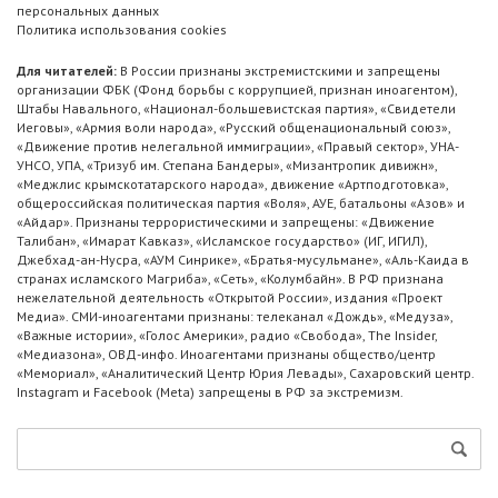
персональных данных
Политика использования cookies
Для читателей:
В России признаны экстремистскими и запрещены
организации ФБК (Фонд борьбы с коррупцией, признан иноагентом),
Штабы Навального, «Национал-большевистская партия», «Свидетели
Иеговы», «Армия воли народа», «Русский общенациональный союз»,
«Движение против нелегальной иммиграции», «Правый сектор», УНА-
УНСО, УПА, «Тризуб им. Степана Бандеры», «Мизантропик дивижн»,
«Меджлис крымскотатарского народа», движение «Артподготовка»,
общероссийская политическая партия «Воля», АУЕ, батальоны «Азов» и
«Айдар». Признаны террористическими и запрещены: «Движение
Талибан», «Имарат Кавказ», «Исламское государство» (ИГ, ИГИЛ),
Джебхад-ан-Нусра, «АУМ Синрике», «Братья-мусульмане», «Аль-Каида в
странах исламского Магриба», «Сеть», «Колумбайн». В РФ признана
нежелательной деятельность «Открытой России», издания «Проект
Медиа». СМИ-иноагентами признаны: телеканал «Дождь», «Медуза»,
«Важные истории», «Голос Америки», радио «Свобода», The Insider,
«Медиазона», ОВД-инфо. Иноагентами признаны общество/центр
«Мемориал», «Аналитический Центр Юрия Левады», Сахаровский центр.
Instagram и Facebook (Metа) запрещены в РФ за экстремизм.