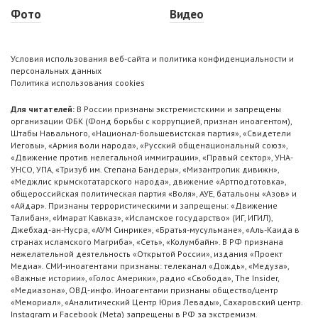
Фото
Видео
Условия использования веб-сайта и политика конфиденциальности и
персональных данных
Политика использования cookies
Для читателей:
В России признаны экстремистскими и запрещены
организации ФБК (Фонд борьбы с коррупцией, признан иноагентом),
Штабы Навального, «Национал-большевистская партия», «Свидетели
Иеговы», «Армия воли народа», «Русский общенациональный союз»,
«Движение против нелегальной иммиграции», «Правый сектор», УНА-
УНСО, УПА, «Тризуб им. Степана Бандеры», «Мизантропик дивижн»,
«Меджлис крымскотатарского народа», движение «Артподготовка»,
общероссийская политическая партия «Воля», АУЕ, батальоны «Азов» и
«Айдар». Признаны террористическими и запрещены: «Движение
Талибан», «Имарат Кавказ», «Исламское государство» (ИГ, ИГИЛ),
Джебхад-ан-Нусра, «АУМ Синрике», «Братья-мусульмане», «Аль-Каида в
странах исламского Магриба», «Сеть», «Колумбайн». В РФ признана
нежелательной деятельность «Открытой России», издания «Проект
Медиа». СМИ-иноагентами признаны: телеканал «Дождь», «Медуза»,
«Важные истории», «Голос Америки», радио «Свобода», The Insider,
«Медиазона», ОВД-инфо. Иноагентами признаны общество/центр
«Мемориал», «Аналитический Центр Юрия Левады», Сахаровский центр.
Instagram и Facebook (Metа) запрещены в РФ за экстремизм.