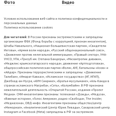
Фото
Видео
Условия использования веб-сайта и политика конфиденциальности и
персональных данных
Политика использования cookies
Для читателей:
В России признаны экстремистскими и запрещены
организации ФБК (Фонд борьбы с коррупцией, признан иноагентом),
Штабы Навального, «Национал-большевистская партия», «Свидетели
Иеговы», «Армия воли народа», «Русский общенациональный союз»,
«Движение против нелегальной иммиграции», «Правый сектор», УНА-
УНСО, УПА, «Тризуб им. Степана Бандеры», «Мизантропик дивижн»,
«Меджлис крымскотатарского народа», движение «Артподготовка»,
общероссийская политическая партия «Воля», АУЕ, батальоны «Азов» и
«Айдар». Признаны террористическими и запрещены: «Движение
Талибан», «Имарат Кавказ», «Исламское государство» (ИГ, ИГИЛ),
Джебхад-ан-Нусра, «АУМ Синрике», «Братья-мусульмане», «Аль-Каида в
странах исламского Магриба», «Сеть», «Колумбайн». В РФ признана
нежелательной деятельность «Открытой России», издания «Проект
Медиа». СМИ-иноагентами признаны: телеканал «Дождь», «Медуза»,
«Важные истории», «Голос Америки», радио «Свобода», The Insider,
«Медиазона», ОВД-инфо. Иноагентами признаны общество/центр
«Мемориал», «Аналитический Центр Юрия Левады», Сахаровский центр.
Instagram и Facebook (Metа) запрещены в РФ за экстремизм.