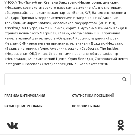
УНСО, УПА, «Тризуб им. Степана Бандеры», «Мизантропик дивижн»,
«Меджлис крымскотатарского народа», движение «Артподготовка»,
общероссийская политическая партия «Воля», АУЕ, батальоны «Азов» и
«Айдар». Признаны террористическими и запрещены: «Движение
Талибан», «Имарат Кавказ», «Исламское государство» (ИГ, ИГИЛ),
Джебхад-ан-Нусра, «АУМ Синрике», «Братья-мусульмане», «Аль-Каида в
странах исламского Магриба», «Сеть», «Колумбайн». В РФ признана
нежелательной деятельность «Открытой России», издания «Проект
Медиа». СМИ-иноагентами признаны: телеканал «Дождь», «Медуза»,
«Важные истории», «Голос Америки», радио «Свобода», The Insider,
«Медиазона», ОВД-инфо. Иноагентами признаны общество/центр
«Мемориал», «Аналитический Центр Юрия Левады», Сахаровский центр.
Instagram и Facebook (Metа) запрещены в РФ за экстремизм.
ПРАВИЛА ЦИТИРОВАНИЯ
СТАТИСТИКА ПОСЕЩЕНИЙ
РАЗМЕЩЕНИЕ РЕКЛАМЫ
ПОЗВОНИТЬ НАМ