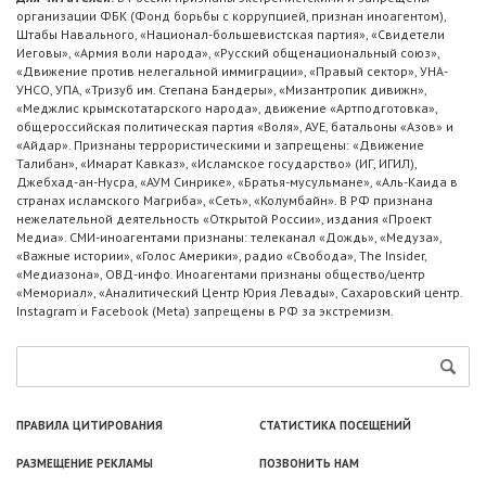
организации ФБК (Фонд борьбы с коррупцией, признан иноагентом),
Штабы Навального, «Национал-большевистская партия», «Свидетели
Иеговы», «Армия воли народа», «Русский общенациональный союз»,
«Движение против нелегальной иммиграции», «Правый сектор», УНА-
УНСО, УПА, «Тризуб им. Степана Бандеры», «Мизантропик дивижн»,
«Меджлис крымскотатарского народа», движение «Артподготовка»,
общероссийская политическая партия «Воля», АУЕ, батальоны «Азов» и
«Айдар». Признаны террористическими и запрещены: «Движение
Талибан», «Имарат Кавказ», «Исламское государство» (ИГ, ИГИЛ),
Джебхад-ан-Нусра, «АУМ Синрике», «Братья-мусульмане», «Аль-Каида в
странах исламского Магриба», «Сеть», «Колумбайн». В РФ признана
нежелательной деятельность «Открытой России», издания «Проект
Медиа». СМИ-иноагентами признаны: телеканал «Дождь», «Медуза»,
«Важные истории», «Голос Америки», радио «Свобода», The Insider,
«Медиазона», ОВД-инфо. Иноагентами признаны общество/центр
«Мемориал», «Аналитический Центр Юрия Левады», Сахаровский центр.
Instagram и Facebook (Metа) запрещены в РФ за экстремизм.
ПРАВИЛА ЦИТИРОВАНИЯ
СТАТИСТИКА ПОСЕЩЕНИЙ
РАЗМЕЩЕНИЕ РЕКЛАМЫ
ПОЗВОНИТЬ НАМ