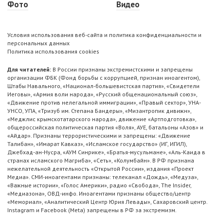
Фото
Видео
Условия использования веб-сайта и политика конфиденциальности и
персональных данных
Политика использования cookies
Для читателей:
В России признаны экстремистскими и запрещены
организации ФБК (Фонд борьбы с коррупцией, признан иноагентом),
Штабы Навального, «Национал-большевистская партия», «Свидетели
Иеговы», «Армия воли народа», «Русский общенациональный союз»,
«Движение против нелегальной иммиграции», «Правый сектор», УНА-
УНСО, УПА, «Тризуб им. Степана Бандеры», «Мизантропик дивижн»,
«Меджлис крымскотатарского народа», движение «Артподготовка»,
общероссийская политическая партия «Воля», АУЕ, батальоны «Азов» и
«Айдар». Признаны террористическими и запрещены: «Движение
Талибан», «Имарат Кавказ», «Исламское государство» (ИГ, ИГИЛ),
Джебхад-ан-Нусра, «АУМ Синрике», «Братья-мусульмане», «Аль-Каида в
странах исламского Магриба», «Сеть», «Колумбайн». В РФ признана
нежелательной деятельность «Открытой России», издания «Проект
Медиа». СМИ-иноагентами признаны: телеканал «Дождь», «Медуза»,
«Важные истории», «Голос Америки», радио «Свобода», The Insider,
«Медиазона», ОВД-инфо. Иноагентами признаны общество/центр
«Мемориал», «Аналитический Центр Юрия Левады», Сахаровский центр.
Instagram и Facebook (Metа) запрещены в РФ за экстремизм.