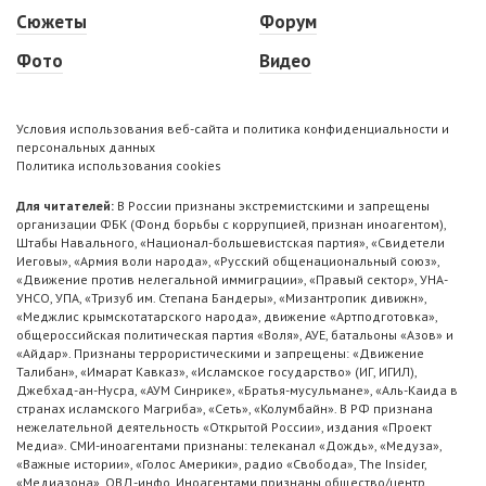
Сюжеты
Форум
Фото
Видео
Условия использования веб-сайта и политика конфиденциальности и
персональных данных
Политика использования cookies
Для читателей:
В России признаны экстремистскими и запрещены
организации ФБК (Фонд борьбы с коррупцией, признан иноагентом),
Штабы Навального, «Национал-большевистская партия», «Свидетели
Иеговы», «Армия воли народа», «Русский общенациональный союз»,
«Движение против нелегальной иммиграции», «Правый сектор», УНА-
УНСО, УПА, «Тризуб им. Степана Бандеры», «Мизантропик дивижн»,
«Меджлис крымскотатарского народа», движение «Артподготовка»,
общероссийская политическая партия «Воля», АУЕ, батальоны «Азов» и
«Айдар». Признаны террористическими и запрещены: «Движение
Талибан», «Имарат Кавказ», «Исламское государство» (ИГ, ИГИЛ),
Джебхад-ан-Нусра, «АУМ Синрике», «Братья-мусульмане», «Аль-Каида в
странах исламского Магриба», «Сеть», «Колумбайн». В РФ признана
нежелательной деятельность «Открытой России», издания «Проект
Медиа». СМИ-иноагентами признаны: телеканал «Дождь», «Медуза»,
«Важные истории», «Голос Америки», радио «Свобода», The Insider,
«Медиазона», ОВД-инфо. Иноагентами признаны общество/центр