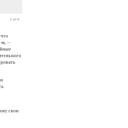
1 из 6
 что
-м, —
ойные
ительного
ировать
ии
ть
ову свои