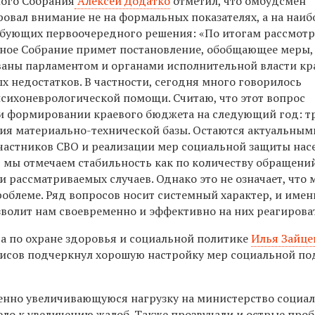
ного Собрания
Алексей Додатко
отметил, что омбудсмен
овал внимание не на формальных показателях, а на наиб
ебующих первоочередного решения: «По итогам рассмот
ное Собрание примет постановление, обобщающее меры,
аны парламентом и органами исполнительной власти кр
 недостатков. В частности, сегодня много говорилось
психоневрологической помощи. Считаю, что этот вопрос
и формировании краевого бюджета на следующий год: т
ия материально-технической базы. Остаются актуальным
астников СВО и реализации мер социальной защиты нас
 мы отмечаем стабильность как по количеству обращений
и рассматриваемых случаев. Однако это не означает, что
роблеме. Ряд вопросов носит системный характер, и имен
волит нам своевременно и эффективно на них реагирова
а по охране здоровья и социальной политике
Илья Зайце
нисов подчеркнул хорошую настройку мер социальной п
енно увеличивающуюся нагрузку на министерство социа
ело к увеличению жалоб. Также прозвучали и острые про