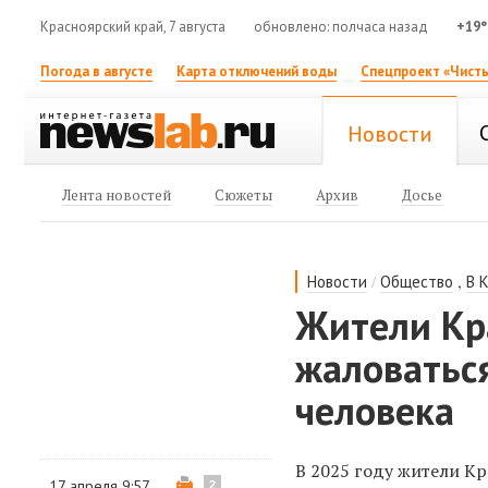
Красноярский край, 7 августа
обновлено: полчаса назад
+19°
Погода в августе
Карта отключений воды
Спецпроект «Чисты
Новости
Лента новостей
Сюжеты
Архив
Досье
/
,
Новости
Общество
В 
Жители Кр
жаловатьс
человека
В 2025 году жители К
17 апреля 9:57
2