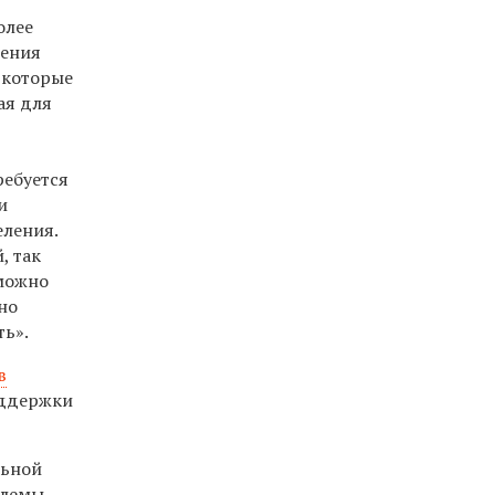
олее
рения
 которые
ая для
ребуется
и
еления.
, так
 можно
но
ть».
в
оддержки
льной
блемы,