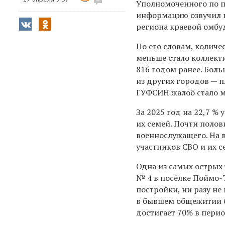
Уполномоченного по пр
информацию озвучил в
региона краевой омб
По
его словам, количе
меньше стало коллект
816 годом ранее. Боль
из других городов — п
ГУФСИН жалоб стало м
За 2025 год на 22,7 %
их семей. Почти полов
военнослужащего. На 
участников СВО и их с
Одна из самых острых
№ 4 в посёлке Поймо-
постройки, ни разу н
в бывшем общежитии б
достигает 70% в перио