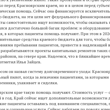
ко перед Красноярским краем, но и в целом перед субъек
рическая помощь. Сейчас она финансируется исключительн
о бюджета, на эти цели нет федерального финансировани
кты самостоятельно ищут возможности, чтобы оказывать
ился достаточно большой багаж проблем: и оборудование
ия, в которых пациенты помощь получают. При этом в 202
ительные средства краевого бюджета для того, чтобы б
ловиями пребывания пациентов, привести в надлежащий в
разрабатываются проекты капитальных ремонтов таких 
районов, на севере края. Надеемся, что в ближайшее вре
отметил Илья Зайцев.
ом он назвал систему долговременного ухода: Красноя
ьный пилот, когда за лежачими пациентами, за которыми 
венники, ухаживает и сиделки.
ярском крае такую помощь получают. Стоимость услуг — 
 в год. Край сейчас ищет дополнительные возможности 
такие пациенты оставались под вниманием специалистов, 
ые и социальные услуги. Сейчас работаем по поводу изм