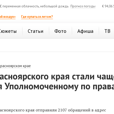
C
переменная облачность, небольшой дождь
Прогноз погоды
€
94,06
й воздух»
Где купаться летом?
Сюжеты
Статьи
Фото
Афиша
ТВ
Красноярском крае
асноярского края стали чащ
я Уполномоченному по прав
расноярского края отправили 2107 обращений в адрес