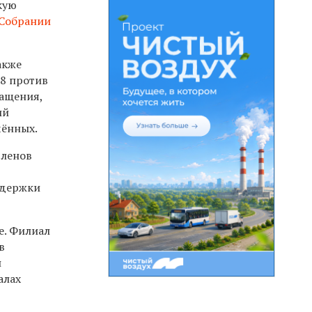
кую
 Собрании
акже
68 против
ращения,
ий
чённых.
членов
ддержки
е. Филиал
в
н
алах