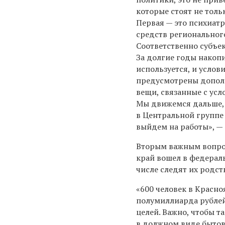
которые стоят не толь
Первая — это психиат
средств региональног
Соответственно субъе
За долгие годы накоп
используется, и услов
предусмотрены дополн
вещи, связанные с ус
Мы движемся дальше, 
в Центральной группе 
выйдем на работы», — 
Вторым важным вопрос
край вошел в федерал
числе следят их родст
«600 человек в Красно
полумиллиарда рублей
целей. Важно, чтобы 
в должном виде бытов