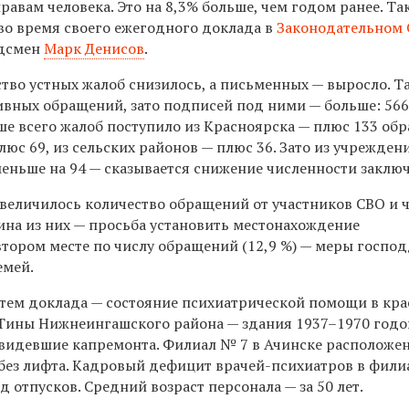
авам человека. Это на 8,3% больше, чем годом ранее. Та
о время своего ежегодного доклада в
Законодательном
удсмен
Марк Денисов
.
ство устных жалоб снизилось, а письменных — выросло. Т
ивных обращений, зато подписей под ними — больше: 56
ше всего жалоб поступило из Красноярска — плюс 133 об
люс 69, из сельских районов — плюс 36. Зато из учрежден
еньше на 94 — сказывается снижение численности заклю
 увеличилось количество обращений от участников СВО и 
ина из них
—
просьба установить местонахождение
втором месте по числу обращений (12,9 %) — меры госпо
емей.
 тем доклада — состояние психиатрической помощи в кра
Тины Нижнеингашского района — здания 1937–1970 годо
е видевшие капремонта. Филиал № 7 в Ачинске расположе
ез лифта. Кадровый дефицит врачей-психиатров в фили
д отпусков. Средний возраст персонала — за 50 лет.