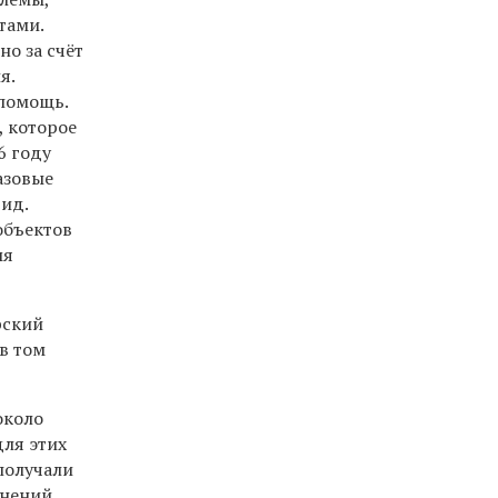
тами.
о за счёт
я.
 помощь.
, которое
6 году
азовые
ид.
объектов
мя
рский
в том
около
для этих
получали
енений