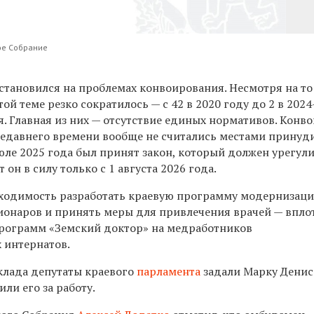
ое Собрание
становился на проблемах конвоирования. Несмотря на то
ой теме резко сократилось — с 42 в 2020 году до 2 в 2024
. Главная из них — отсутствие единых нормативов. Конв
едавнего времени вообще не считались местами принуд
юле 2025 года был принят закон, который должен урегул
т он в силу только с 1 августа 2026 года.
бходимость разработать краевую программу модернизац
ионаров и принять меры для привлечения врачей — впло
рограмм «Земский доктор» на медработников
 интернатов.
клада депутаты краевого
парламента
задали Марку Денис
ли его за работу.