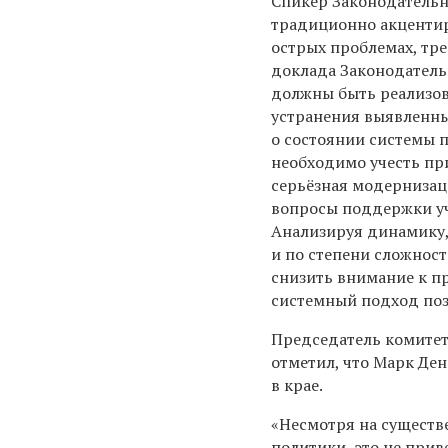
Спикер Законодатель
традиционно акцентир
острых проблемах, тр
доклада Законодатель
должны быть реализов
устранения выявленных
о состоянии системы 
необходимо учесть пр
серьёзная модернизац
вопросы поддержки уч
Анализируя динамику,
и по степени сложност
снизить внимание к п
системный подход поз
Председатель комитет
отметил, что Марк Де
в крае.
«Несмотря на существ
политики, это не прив