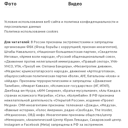
Фото
Видео
Условия использования веб-сайта и политика конфиденциальности и
персональных данных
Политика использования cookies
Для читателей:
В России признаны экстремистскими и запрещены
организации ФБК (Фонд борьбы с коррупцией, признан иноагентом),
Штабы Навального, «Национал-большевистская партия», «Свидетели
Иеговы», «Армия воли народа», «Русский общенациональный союз»,
«Движение против нелегальной иммиграции», «Правый сектор», УНА-
УНСО, УПА, «Тризуб им. Степана Бандеры», «Мизантропик дивижн»,
«Меджлис крымскотатарского народа», движение «Артподготовка»,
общероссийская политическая партия «Воля», АУЕ, батальоны «Азов» и
«Айдар». Признаны террористическими и запрещены: «Движение
Талибан», «Имарат Кавказ», «Исламское государство» (ИГ, ИГИЛ),
Джебхад-ан-Нусра, «АУМ Синрике», «Братья-мусульмане», «Аль-Каида в
странах исламского Магриба», «Сеть», «Колумбайн». В РФ признана
нежелательной деятельность «Открытой России», издания «Проект
Медиа». СМИ-иноагентами признаны: телеканал «Дождь», «Медуза»,
«Важные истории», «Голос Америки», радио «Свобода», The Insider,
«Медиазона», ОВД-инфо. Иноагентами признаны общество/центр
«Мемориал», «Аналитический Центр Юрия Левады», Сахаровский центр.
Instagram и Facebook (Metа) запрещены в РФ за экстремизм.