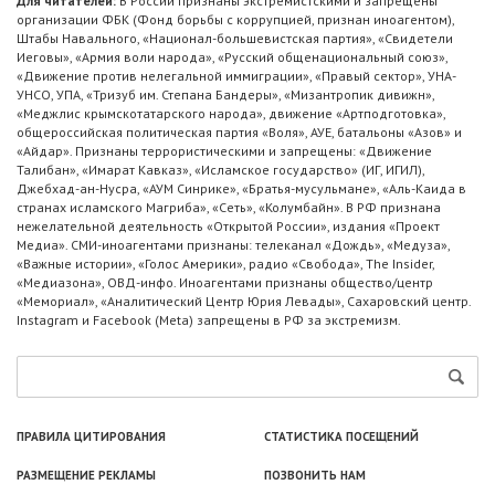
Для читателей:
В России признаны экстремистскими и запрещены
организации ФБК (Фонд борьбы с коррупцией, признан иноагентом),
Штабы Навального, «Национал-большевистская партия», «Свидетели
Иеговы», «Армия воли народа», «Русский общенациональный союз»,
«Движение против нелегальной иммиграции», «Правый сектор», УНА-
УНСО, УПА, «Тризуб им. Степана Бандеры», «Мизантропик дивижн»,
«Меджлис крымскотатарского народа», движение «Артподготовка»,
общероссийская политическая партия «Воля», АУЕ, батальоны «Азов» и
«Айдар». Признаны террористическими и запрещены: «Движение
Талибан», «Имарат Кавказ», «Исламское государство» (ИГ, ИГИЛ),
Джебхад-ан-Нусра, «АУМ Синрике», «Братья-мусульмане», «Аль-Каида в
странах исламского Магриба», «Сеть», «Колумбайн». В РФ признана
нежелательной деятельность «Открытой России», издания «Проект
Медиа». СМИ-иноагентами признаны: телеканал «Дождь», «Медуза»,
«Важные истории», «Голос Америки», радио «Свобода», The Insider,
«Медиазона», ОВД-инфо. Иноагентами признаны общество/центр
«Мемориал», «Аналитический Центр Юрия Левады», Сахаровский центр.
Instagram и Facebook (Metа) запрещены в РФ за экстремизм.
ПРАВИЛА ЦИТИРОВАНИЯ
СТАТИСТИКА ПОСЕЩЕНИЙ
РАЗМЕЩЕНИЕ РЕКЛАМЫ
ПОЗВОНИТЬ НАМ