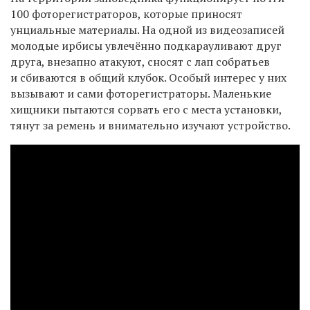
100 фоторегистраторов, которые приносят
унциальные материалы. На одной из видеозаписей
молодые ирбисы увлечённо подкарауливают друг
друга, внезапно атакуют, сносят с лап собратьев
и сбиваются в общий клубок. Особый интерес у них
вызывают и сами фоторегистраторы. Маленькие
хищники пытаются сорвать его с места установки,
тянут за ремень и внимательно изучают устройство
.