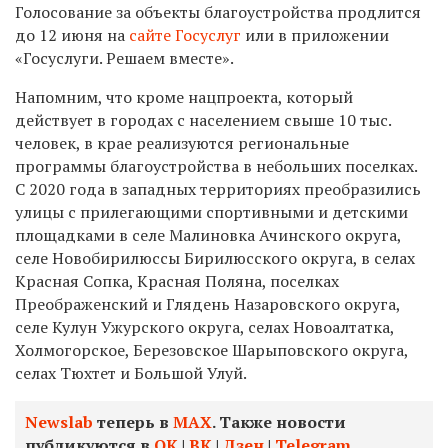
Голосование за объекты благоустройства продлится
до 12 июня на
сайте Госуслуг
или в приложении
«Госуслуги. Решаем вместе».
Напомним, что кроме нацпроекта, который
действует в городах с населением свыше 10 тыс.
человек, в крае реализуются региональные
программы благоустройства в небольших поселках.
С 2020 года в западных территориях преобразились
улицы с прилегающими спортивными и детскими
площадками в селе Малиновка Ачинского округа,
селе Новобирилюссы Бирилюсского округа, в селах
Красная Сопка, Красная Поляна, поселках
Преображенский и Глядень Назаровского округа,
селе Кулун Ужурского округа, селах Новоалтатка,
Холмогорское, Березовское Шарыповского округа,
селах Тюхтет и Большой Улуй.
Newslab
теперь в
МАХ
. Также новости
публикуются в
ОК
|
ВК
|
Дзен
|
Telegram