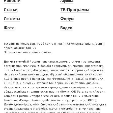
Новости
Афиша
Статьи
ТВ-Программа
Сюжеты
Форум
Фото
Видео
Условия использования веб-сайта и политика конфиденциальности и
персональных данных
Политика использования cookies
Для читателей:
В России признаны экстремистскими и запрещены
организации ФБК (Фонд борьбы с коррупцией, признан иноагентом),
Штабы Навального, «Национал-большевистская партия», «Свидетели
Иеговы», «Армия воли народа», «Русский общенациональный союз»,
«Движение против нелегальной иммиграции», «Правый сектор», УНА-
УНСО, УПА, «Тризуб им. Степана Бандеры», «Мизантропик дивижн»,
«Меджлис крымскотатарского народа», движение «Артподготовка»,
общероссийская политическая партия «Воля», АУЕ, батальоны «Азов» и
«Айдар». Признаны террористическими и запрещены: «Движение
Талибан», «Имарат Кавказ», «Исламское государство» (ИГ, ИГИЛ),
Джебхад-ан-Нусра, «АУМ Синрике», «Братья-мусульмане», «Аль-Каида в
странах исламского Магриба», «Сеть», «Колумбайн». В РФ признана
нежелательной деятельность «Открытой России», издания «Проект