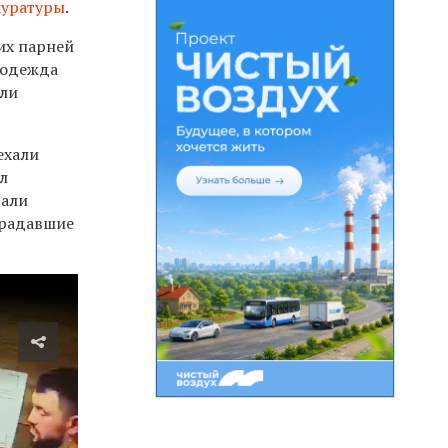
куратуры
.
их парней
одежда
или
ехали
ал
тали
радавшие