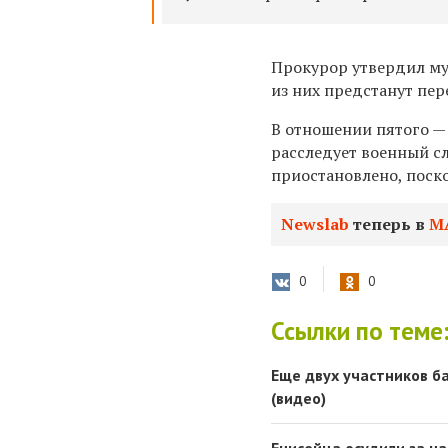
Прокурор утвердил муж
из них предстанут пе
В отношении пятого —
расследует военный с
приостановлено, поск
Newslab
теперь в
М
0
0
Ссылки по теме
Еще двух участников б
(видео)
Енисейца осудили за н