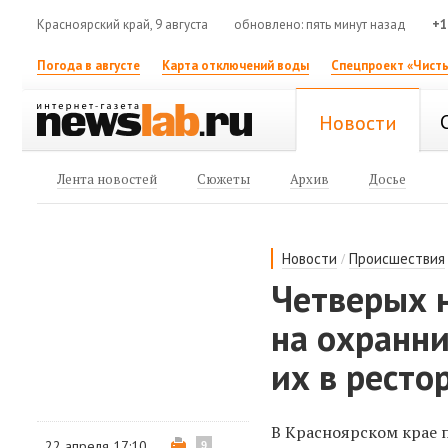
Красноярский край, 9 августа
обновлено: пять минут назад
+1
Погода в августе
Карта отключений воды
Спецпроект «Чисты
Новости
Лента новостей
Сюжеты
Архив
Досье
/
Новости
Происшествия
Четверых н
на охранни
их в ресто
В
Красноярском крае 
22 апреля 17:10
9