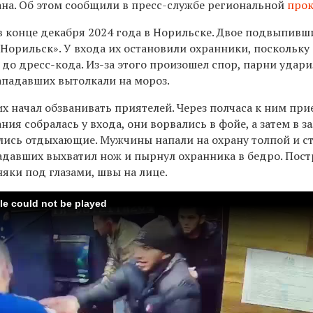
ана.
Об этом сообщили в пресс-службе региональной
про
 конце декабря 2024 года в Норильске. Д
вое подвыпивш
«Норильск».
У
входа их остановили охранники,
поскольку
 до дресс-кода.
Из-за этого произошел спор, парни удар
нападавших
вытолкали на мороз.
их начал обзванивать приятелей. Через полчаса
к ним
при
ания собралась у входа,
они
в
орвались в фойе, а затем в з
лись отдыхающие
.
Мужчины н
апали на охрану толпой
и с
адавших
выхватил нож и пырнул охранника в бедро.
Пост
няки под глазами, швы на лице.
ile could not be played