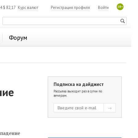
18+
84
$
82,17
Курс валют
Регистрация профиля
Войти
Форум
Подписка на дайджест
ние
Рассылка выходит раз в сутки по
вечерам.
)
ападение