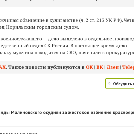
чинам обвинение в хулиганстве (ч. 2 ст. 213 УК РФ). Чет
ред Норильским городским судом.
 военнослужащего — дело выделено в отдельное производ
ледственный отдел СК России. В настоящее время дело
ольку мужчина находится на СВО, пояснили в прокуратуре
АХ
. Также новости публикуются в
ОК
|
ВК
|
Дзен
|
Tele
9
Обсудить 
:
анды Малиновского осудили за жестокое избиение краснояр
ападение на мэра