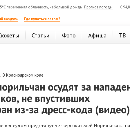
5°C
переменная облачность, небольшой дождь
Прогноз погоды
€
94,
й воздух»
Где купаться летом?
Сюжеты
Статьи
Фото
Афиша
ТВ
,
В Красноярском крае
орильчан осудят за нападе
ков, не впустивших
ран из-за дресс-кода (видео
п
еред судом предстанут четверо жителей Норильска за н