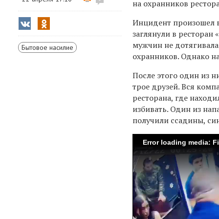
на охранников рестор
Инцидент произошел в
заглянули в ресторан 
мужчин
не дотягивала
Бытовое насилие
охранников. Однако 
П
осле этого о
дин из н
трое
друзей
. Вся комп
ресторана
,
где
находи
избивать
. Один
из нап
получили
ссадины, си
Error loading media: F