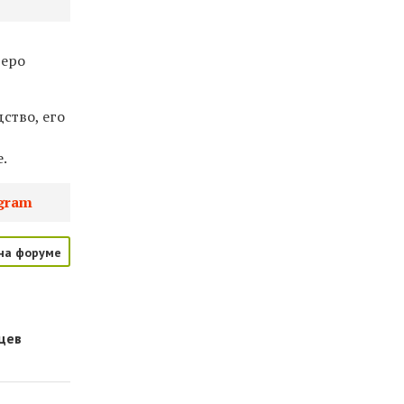
веро
ство, его
.
gram
на форуме
цев