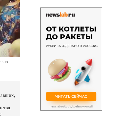
рана
давших,
ства,
е.