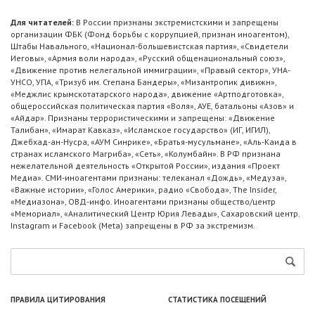
Для читателей:
В России признаны экстремистскими и запрещены
организации ФБК (Фонд борьбы с коррупцией, признан иноагентом),
Штабы Навального, «Национал-большевистская партия», «Свидетели
Иеговы», «Армия воли народа», «Русский общенациональный союз»,
«Движение против нелегальной иммиграции», «Правый сектор», УНА-
УНСО, УПА, «Тризуб им. Степана Бандеры», «Мизантропик дивижн»,
«Меджлис крымскотатарского народа», движение «Артподготовка»,
общероссийская политическая партия «Воля», АУЕ, батальоны «Азов» и
«Айдар». Признаны террористическими и запрещены: «Движение
Талибан», «Имарат Кавказ», «Исламское государство» (ИГ, ИГИЛ),
Джебхад-ан-Нусра, «АУМ Синрике», «Братья-мусульмане», «Аль-Каида в
странах исламского Магриба», «Сеть», «Колумбайн». В РФ признана
нежелательной деятельность «Открытой России», издания «Проект
Медиа». СМИ-иноагентами признаны: телеканал «Дождь», «Медуза»,
«Важные истории», «Голос Америки», радио «Свобода», The Insider,
«Медиазона», ОВД-инфо. Иноагентами признаны общество/центр
«Мемориал», «Аналитический Центр Юрия Левады», Сахаровский центр.
Instagram и Facebook (Metа) запрещены в РФ за экстремизм.
ПРАВИЛА ЦИТИРОВАНИЯ
СТАТИСТИКА ПОСЕЩЕНИЙ