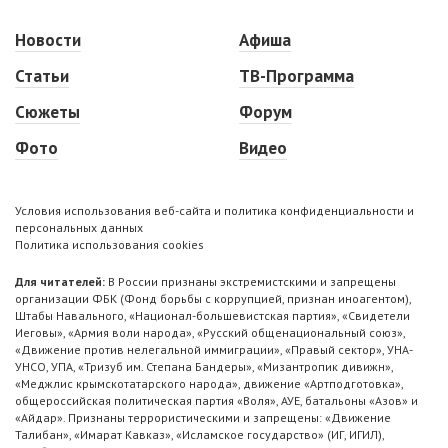
Новости
Афиша
Статьи
ТВ-Программа
Сюжеты
Форум
Фото
Видео
Условия использования веб-сайта и политика конфиденциальности и
персональных данных
Политика использования cookies
Для читателей:
В России признаны экстремистскими и запрещены
организации ФБК (Фонд борьбы с коррупцией, признан иноагентом),
Штабы Навального, «Национал-большевистская партия», «Свидетели
Иеговы», «Армия воли народа», «Русский общенациональный союз»,
«Движение против нелегальной иммиграции», «Правый сектор», УНА-
УНСО, УПА, «Тризуб им. Степана Бандеры», «Мизантропик дивижн»,
«Меджлис крымскотатарского народа», движение «Артподготовка»,
общероссийская политическая партия «Воля», АУЕ, батальоны «Азов» и
«Айдар». Признаны террористическими и запрещены: «Движение
Талибан», «Имарат Кавказ», «Исламское государство» (ИГ, ИГИЛ),