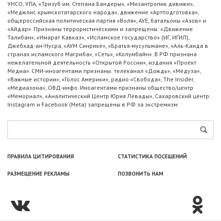
УНСО, УПА, «Тризуб им. Степана Бандеры», «Мизантропик дивижн»,
«Меджлис крымскотатарского народа», движение «Артподготовка»,
общероссийская политическая партия «Воля», АУЕ, батальоны «Азов» и
«Айдар». Признаны террористическими и запрещены: «Движение
Талибан», «Имарат Кавказ», «Исламское государство» (ИГ, ИГИЛ),
Джебхад-ан-Нусра, «АУМ Синрике», «Братья-мусульмане», «Аль-Каида в
странах исламского Магриба», «Сеть», «Колумбайн». В РФ признана
нежелательной деятельность «Открытой России», издания «Проект
Медиа». СМИ-иноагентами признаны: телеканал «Дождь», «Медуза»,
«Важные истории», «Голос Америки», радио «Свобода», The Insider,
«Медиазона», ОВД-инфо. Иноагентами признаны общество/центр
«Мемориал», «Аналитический Центр Юрия Левады», Сахаровский центр.
Instagram и Facebook (Metа) запрещены в РФ за экстремизм.
ПРАВИЛА ЦИТИРОВАНИЯ
СТАТИСТИКА ПОСЕЩЕНИЙ
РАЗМЕЩЕНИЕ РЕКЛАМЫ
ПОЗВОНИТЬ НАМ