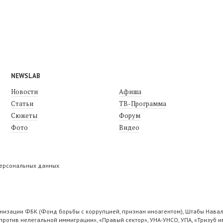
NEWSLAB
Новости
Афиша
Статьи
ТВ-Программа
Сюжеты
Форум
Фото
Видео
персональных данных
низации ФБК (Фонд борьбы с коррупцией, признан иноагентом), Штабы Навал
ротив нелегальной иммиграции», «Правый сектор», УНА-УНСО, УПА, «Тризуб и