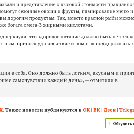
звали и представление о высокой стоимости правильно
помогут сезонные овощи и фрукты, планирование меню и
вы дорогим продуктам. Так, вместо красной рыбы можн
кже богата омега-3 жирными кислотами.
одчеркнули, что здоровое питание должно быть не тольк
ртным, принося удовольствие и помогая поддерживать 
иция в себя. Оно должно быть легким, вкусным и при
рошее самочувствие каждый день», — отметили в
Х
. Также новости публикуются в
ОК
|
ВК
|
Дзен
|
Teleg
2
Обсудить 