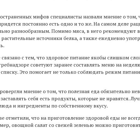
остраненных мифов специалисты назвали мнение о том, 
ридется постоянно есть одно и то же. На самом деле рац
ьно разнообразным. Помимо мяса, в него рекомендуют 
 растительные источники белка, а также ежедневно упот
ь.
 связано с тем, что здоровое питание якобы слишком сл
требнадзоре советуют заранее составлять меню на недел
списку. Это помогает не только соблюдать режим питани
.
овергли мнение о том, что полезная еда обязательно нев
т заставлять себя есть продукты, которые не нравятся. Лу
люда и ингредиенты по собственному вкусу.
ве отметили, что на приготовление здоровой еды не всег
мер, овощной салат со свежей зеленью можно приготовит