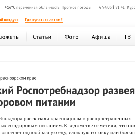
+16°C
переменная облачность
Прогноз погоды
€
94,06
$
81,41
Кур
й воздух»
Где купаться летом?
Сюжеты
Статьи
Фото
Афиша
ТВ
Красноярском крае
кий Роспотребнадзор разве
оровом питании
бнадзора рассказали красноярцам о распространенных
ных со здоровым питанием. В ведомстве отметили, что п
о означает однообразную еду, сложную готовку или боль