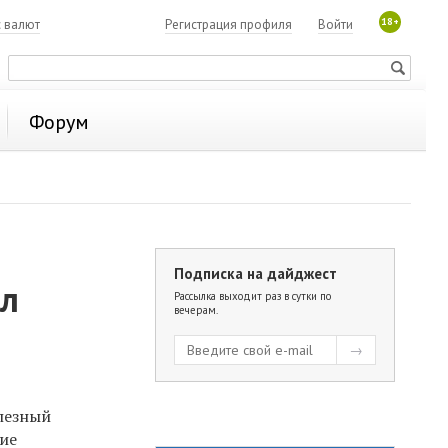
18+
с валют
Регистрация профиля
Войти
Форум
Подписка на дайджест
ял
Рассылка выходит раз в сутки по
вечерам.
олезный
шие