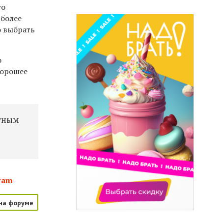
го
 более
о выбрать
о
хорошее
ятным
ram
на форуме