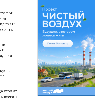
что при
ион
включать
реблять
ожно
ю и
я, но и
кусная.
чше
да уходит
ь всего за