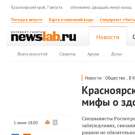
Красноярский край, 7 августа
обновлено: двадцать минут назад
Погода в августе
Карта отключений воды
Спецпроект «Чисты
Новости
Лента новостей
Сюжеты
Архив
Досье
/
,
Новости
Общество
В 
Красноярс
мифы о зд
Специалисты Роспотре
1 июня 18:00
2
заблуждениях, связан
рацион не обязательн