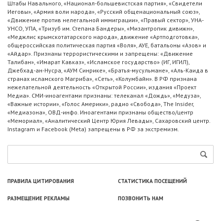
Штабы Навального, «Национал-большевистская партия», «Свидетели
Иеговы», «Армия воли народа», «Русский общенациональный союз»,
«Движение против нелегальной иммиграции», «Правый сектор», УНА-
УНСО, УПА, «Тризуб им. Степана Бандеры», «Мизантропик дивижн»,
«Меджлис крымскотатарского народа», движение «Артподготовка»,
общероссийская политическая партия «Воля», АУЕ, батальоны «Азов» и
«Айдар». Признаны террористическими и запрещены: «Движение
Талибан», «Имарат Кавказ», «Исламское государство» (ИГ, ИГИЛ),
Джебхад-ан-Нусра, «АУМ Синрике», «Братья-мусульмане», «Аль-Каида в
странах исламского Магриба», «Сеть», «Колумбайн». В РФ признана
нежелательной деятельность «Открытой России», издания «Проект
Медиа». СМИ-иноагентами признаны: телеканал «Дождь», «Медуза»,
«Важные истории», «Голос Америки», радио «Свобода», The Insider,
«Медиазона», ОВД-инфо. Иноагентами признаны общество/центр
«Мемориал», «Аналитический Центр Юрия Левады», Сахаровский центр.
Instagram и Facebook (Metа) запрещены в РФ за экстремизм.
ПРАВИЛА ЦИТИРОВАНИЯ
СТАТИСТИКА ПОСЕЩЕНИЙ
РАЗМЕЩЕНИЕ РЕКЛАМЫ
ПОЗВОНИТЬ НАМ