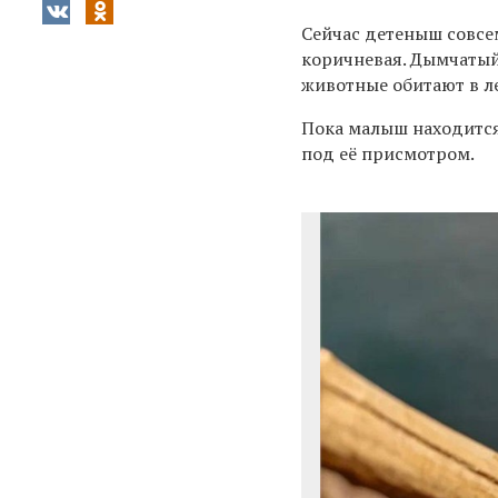
Сейчас детеныш совсем
коричневая. Дымчатый
животные обитают в л
Пока малыш находитс
под её присмотром.