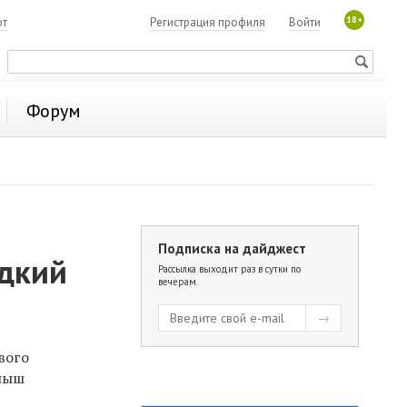
18+
ют
Регистрация профиля
Войти
Форум
Подписка на дайджест
едкий
Рассылка выходит раз в сутки по
вечерам.
вого
алыш