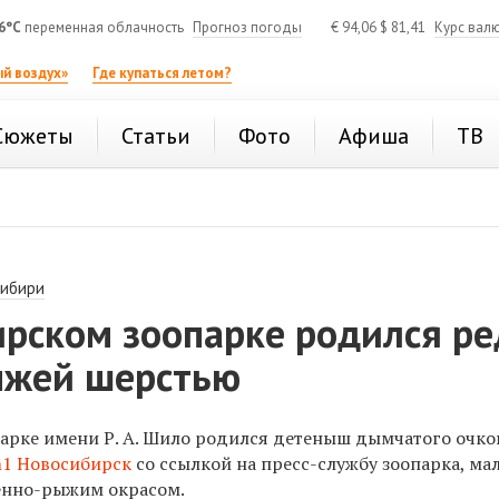
6°C
переменная облачность
Прогноз погоды
€
94,06
$
81,41
Курс вал
й воздух»
Где купаться летом?
Сюжеты
Статьи
Фото
Афиша
ТВ
Сибири
ирском зоопарке родился р
рыжей шерстью
арке имени Р. А. Шило родился детеныш дымчатого очко
1 Новосибирск
со ссылкой на пресс-службу зоопарка, м
енно-рыжим окрасом.