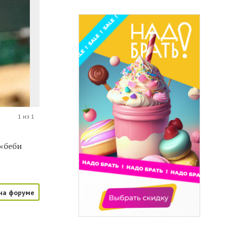
1 из 1
 «беби
на форуме