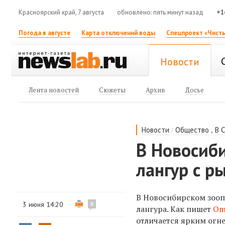
Красноярский край, 7 августа
обновлено: пять минут назад
+1
Погода в августе
Карта отключений воды
Спецпроект «Чисты
Новости
Лента новостей
Сюжеты
Архив
Досье
/
,
Новости
Общество
В 
В Новосиб
лангур с 
В Новосибирском зооп
3 июня 14:20
0
лангура. Как пишет
Om
отличается ярким огн