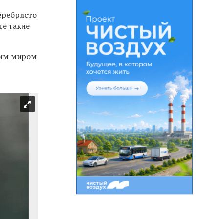
серебристо
де такие
щим миром