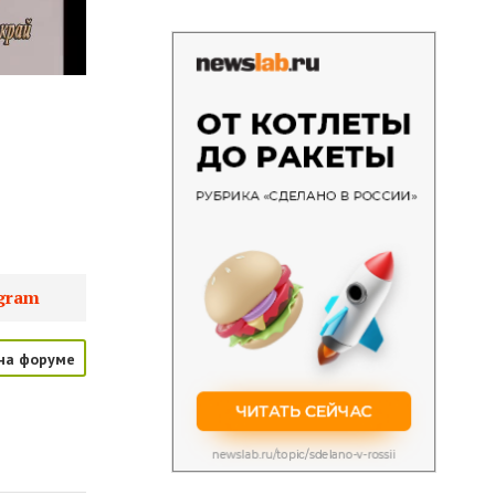
gram
на форуме