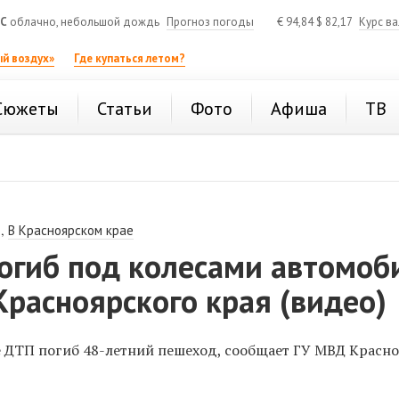
°C
облачно, небольшой дождь
Прогноз погоды
€
94,84
$
82,17
Курс в
й воздух»
Где купаться летом?
Сюжеты
Статьи
Фото
Афиша
ТВ
,
В Красноярском крае
огиб под колесами автомоб
Красноярского края (видео)
те ДТП погиб 48-летний пешеход, сообщает ГУ МВД Красн