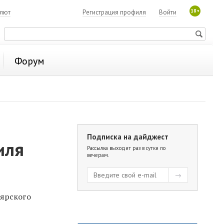
18+
алют
Регистрация профиля
Войти
Форум
Подписка на дайджест
иля
Рассылка выходит раз в сутки по
вечерам.
оярского