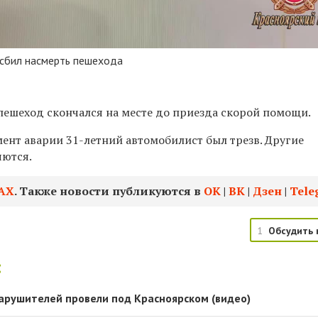
 сбил насмерть пешехода
пешеход скончался на месте до приезда скорой помощи.
мент аварии 31-летний автомобилист был трезв. Другие
яются.
АХ
. Также новости публикуются в
ОК
|
ВК
|
Дзен
|
Tele
1
Обсудить 
:
арушителей провели под Красноярском (видео)