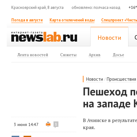
Красноярский край, 8 августа
обновлено: полчаса назад
+16
Погода в августе
Карта отключений воды
Спецпроект «Чисты
Новости
Лента новостей
Сюжеты
Архив
Досье
/
Новости
Происшествия
Пешеход п
на западе 
В Ачинске в результа
3 июня 14:47
1
края.