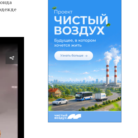
Хонда
 одежде